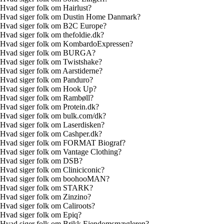
Hvad siger folk om Hairlust?
Hvad siger folk om Dustin Home Danmark?
Hvad siger folk om B2C Europe?
Hvad siger folk om thefoldie.dk?
Hvad siger folk om KombardoExpressen?
Hvad siger folk om BURGA?
Hvad siger folk om Twistshake?
Hvad siger folk om Aarstiderne?
Hvad siger folk om Panduro?
Hvad siger folk om Hook Up?
Hvad siger folk om Rambøll?
Hvad siger folk om Protein.dk?
Hvad siger folk om bulk.com/dk?
Hvad siger folk om Laserdisken?
Hvad siger folk om Cashper.dk?
Hvad siger folk om FORMAT Biograf?
Hvad siger folk om Vantage Clothing?
Hvad siger folk om DSB?
Hvad siger folk om Cliniciconic?
Hvad siger folk om boohooMAN?
Hvad siger folk om STARK?
Hvad siger folk om Zinzino?
Hvad siger folk om Caliroots?
Hvad siger folk om Epiq?
Hvad siger folk om Brikk Ejendomsmægleren?