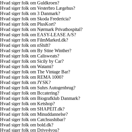
Hvad siger folk om Guldkroen?
Hvad siger folk om Vesterbro Lægehus?
Hvad siger folk om 3 Danmark?
Hvad siger folk om Skoda Fredericia?
Hvad siger folk om PlusKort?
Hvad siger folk om Nørmark Privathospital?
Hvad siger folk om EASY-LEASE A/S?
Hvad siger folk om FilmMarked.dk?
Hvad siger folk om nShift?
Hvad siger folk om By Stine Winther?
Hvad siger folk om Calisweats?
Hvad siger folk om Sicily by Car?
Hvad siger folk om Watami?
Hvad siger folk om The Vintage Bar?
Hvad siger folk om REMA 1000?
Hvad siger folk om JYSK?
Hvad siger folk om Suhrs Autogenbrug?
Hvad siger folk om Bccatering?
Hvad siger folk om Biografklub Danmark?
Hvad siger folk om Ketshop?
Hvad siger folk om SHAPEIT.dk?
Hvad siger folk om Minuddannelse?
Hvad siger folk om Catchsushibar?
Hvad siger folk om bold.dk?
Hvad siger folk om Drive4you?