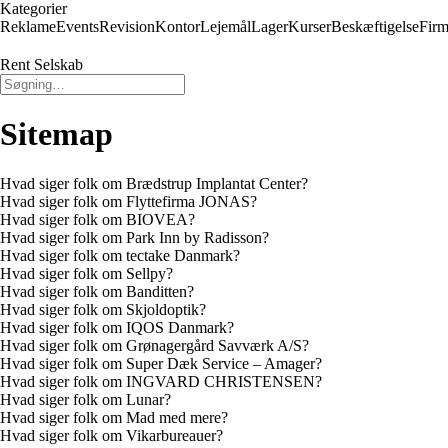
Kategorier
Reklame
Events
Revision
Kontor
Lejemål
Lager
Kurser
Beskæftigelse
Firm
Rent Selskab
Sitemap
Hvad siger folk om Brædstrup Implantat Center?
Hvad siger folk om Flyttefirma JONAS?
Hvad siger folk om BIOVEA?
Hvad siger folk om Park Inn by Radisson?
Hvad siger folk om tectake Danmark?
Hvad siger folk om Sellpy?
Hvad siger folk om Banditten?
Hvad siger folk om Skjoldoptik?
Hvad siger folk om IQOS Danmark?
Hvad siger folk om Grønagergård Savværk A/S?
Hvad siger folk om Super Dæk Service – Amager?
Hvad siger folk om INGVARD CHRISTENSEN?
Hvad siger folk om Lunar?
Hvad siger folk om Mad med mere?
Hvad siger folk om Vikarbureauer?