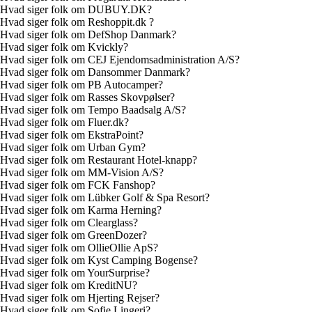
Hvad siger folk om DUBUY.DK?
Hvad siger folk om Reshoppit.dk ?
Hvad siger folk om DefShop Danmark?
Hvad siger folk om Kvickly?
Hvad siger folk om CEJ Ejendomsadministration A/S?
Hvad siger folk om Dansommer Danmark?
Hvad siger folk om PB Autocamper?
Hvad siger folk om Rasses Skovpølser?
Hvad siger folk om Tempo Baadsalg A/S?
Hvad siger folk om Fluer.dk?
Hvad siger folk om EkstraPoint?
Hvad siger folk om Urban Gym?
Hvad siger folk om Restaurant Hotel-knapp?
Hvad siger folk om MM-Vision A/S?
Hvad siger folk om FCK Fanshop?
Hvad siger folk om Lübker Golf & Spa Resort?
Hvad siger folk om Karma Herning?
Hvad siger folk om Clearglass?
Hvad siger folk om GreenDozer?
Hvad siger folk om OllieOllie ApS?
Hvad siger folk om Kyst Camping Bogense?
Hvad siger folk om YourSurprise?
Hvad siger folk om KreditNU?
Hvad siger folk om Hjerting Rejser?
Hvad siger folk om Sofie Lingeri?