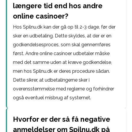
længere tid end hos andre
online casinoer?
Hos Spilnu.dk kan der gå op til 2-3 dage, før der
sker en udbetaling. Dette skyldes, at der er en
godkendelsesproces, som skal gennemføres
først. Andre online casinoer udbetaler måske
med det samme uden at kræve godkendelse,
men hos Spilnu.dk er deres procedure sådan.
Dette sikrer, at udbetalingerne sker i
overensstemmelse med reglerne og forhindrer
også eventuel misbrug af systemet.
Hvorfor er der så få negative
anmeldelser om Spilnu.dk på