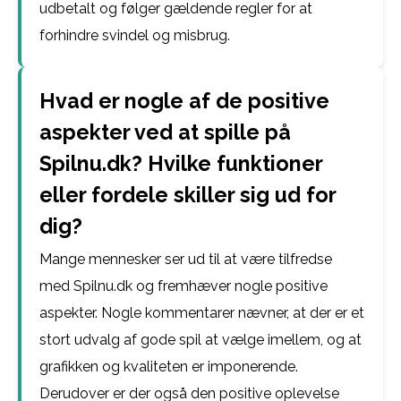
udbetalt og følger gældende regler for at
forhindre svindel og misbrug.
Hvad er nogle af de positive
aspekter ved at spille på
Spilnu.dk? Hvilke funktioner
eller fordele skiller sig ud for
dig?
Mange mennesker ser ud til at være tilfredse
med Spilnu.dk og fremhæver nogle positive
aspekter. Nogle kommentarer nævner, at der er et
stort udvalg af gode spil at vælge imellem, og at
grafikken og kvaliteten er imponerende.
Derudover er der også den positive oplevelse