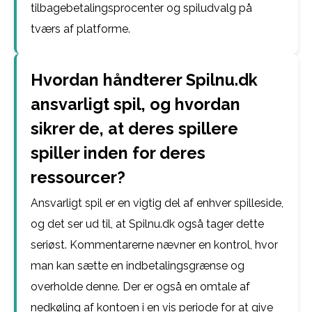
tilbagebetalingsprocenter og spiludvalg på
tværs af platforme.
Hvordan håndterer Spilnu.dk
ansvarligt spil, og hvordan
sikrer de, at deres spillere
spiller inden for deres
ressourcer?
Ansvarligt spil er en vigtig del af enhver spilleside,
og det ser ud til, at Spilnu.dk også tager dette
seriøst. Kommentarerne nævner en kontrol, hvor
man kan sætte en indbetalingsgrænse og
overholde denne. Der er også en omtale af
nedkøling af kontoen i en vis periode for at give