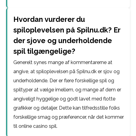
Hvordan vurderer du
spiloplevelsen på Spilnu.dk? Er
der sjove og underholdende
spil tilgængelige?
Generelt synes mange af kommentarerne at
angive, at spiloplevelsen på Spilnu.dk er sjov og
underholdende. Der er flere forskellige spil og
spiltyper at vælge imellem, og mange af dem er
angiveligt hyggelige og godt lavet med flotte
grafikker og detaljer. Dette kan tilfredsstille folks
forskellige smag og præferencer, når det kommer
til online casino spil.