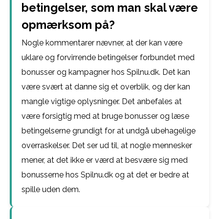
betingelser, som man skal være
opmærksom på?
Nogle kommentarer nævner, at der kan være
uklare og forvirrende betingelser forbundet med
bonusser og kampagner hos Spilnu.dk. Det kan
være svært at danne sig et overblik, og der kan
mangle vigtige oplysninger. Det anbefales at
være forsigtig med at bruge bonusser og læse
betingelserne grundigt for at undgå ubehagelige
overraskelser. Det ser ud til, at nogle mennesker
mener, at det ikke er værd at besvære sig med
bonusserne hos Spilnu.dk og at det er bedre at
spille uden dem.