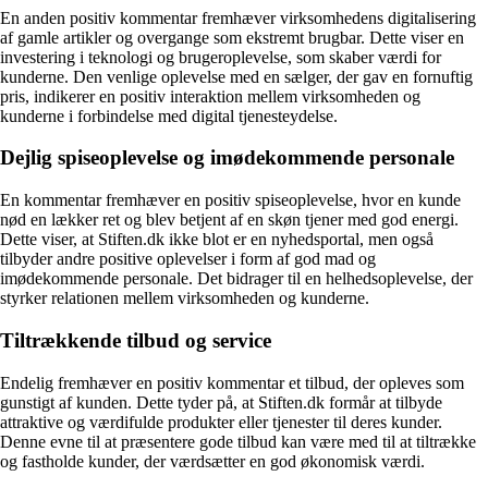
En anden positiv kommentar fremhæver virksomhedens digitalisering
af gamle artikler og overgange som ekstremt brugbar. Dette viser en
investering i teknologi og brugeroplevelse, som skaber værdi for
kunderne. Den venlige oplevelse med en sælger, der gav en fornuftig
pris, indikerer en positiv interaktion mellem virksomheden og
kunderne i forbindelse med digital tjenesteydelse.
Dejlig spiseoplevelse og imødekommende personale
En kommentar fremhæver en positiv spiseoplevelse, hvor en kunde
nød en lækker ret og blev betjent af en skøn tjener med god energi.
Dette viser, at Stiften.dk ikke blot er en nyhedsportal, men også
tilbyder andre positive oplevelser i form af god mad og
imødekommende personale. Det bidrager til en helhedsoplevelse, der
styrker relationen mellem virksomheden og kunderne.
Tiltrækkende tilbud og service
Endelig fremhæver en positiv kommentar et tilbud, der opleves som
gunstigt af kunden. Dette tyder på, at Stiften.dk formår at tilbyde
attraktive og værdifulde produkter eller tjenester til deres kunder.
Denne evne til at præsentere gode tilbud kan være med til at tiltrække
og fastholde kunder, der værdsætter en god økonomisk værdi.