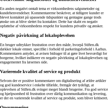
En anden negativt omtalt tema er virksomhedens salgsmetoder og
kundehenvendelser. Kommentarerne beskriver, at tidligere kunder er
blevet kontaktet på upassende tidspunkter og gentagne gange trods
ønske om at blive slettet fra kontakter. Dette har skabt en negativ
opfattelse af virksomhedens respekt for kundens privatliv og ønsker.
Negativ påvirkning af lokaloplevelsen
En bruger udtrykker frustration over den måde, hvorpå Stiften.dk
dækker lokale emner, specifikt i forhold til parkeringsforhold i Aarhus.
Kommentaren antyder, at avisen bidrager til at gøre livet besværligt for
borgerne, hvilket indikerer en negativ påvirkning af lokaloplevelsen og
engagementet fra læsernes side.
Varierende kvalitet af service og produkt
Selvom der er positive kommentarer om digitalisering af ældre artikler
og god kundeservice i enkelte tilfælde, fremgår det tydeligt, at
oplevelsen af Stiften.dk svinger meget blandt brugerne. Fra god service
og hjælpsomhed til frustration over dårlig kommunikation og levering,
er der en varierende kvalitet af service og produkt, som bliver kritiseret.
Opsummering