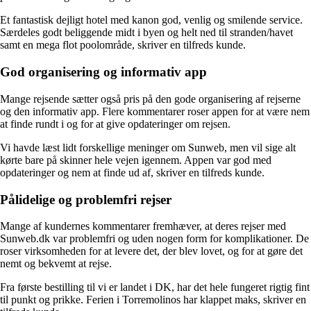
Et fantastisk dejligt hotel med kanon god, venlig og smilende service.
Særdeles godt beliggende midt i byen og helt ned til stranden/havet
samt en mega flot poolområde, skriver en tilfreds kunde.
God organisering og informativ app
Mange rejsende sætter også pris på den gode organisering af rejserne
og den informativ app. Flere kommentarer roser appen for at være nem
at finde rundt i og for at give opdateringer om rejsen.
Vi havde læst lidt forskellige meninger om Sunweb, men vil sige alt
kørte bare på skinner hele vejen igennem. Appen var god med
opdateringer og nem at finde ud af, skriver en tilfreds kunde.
Pålidelige og problemfri rejser
Mange af kundernes kommentarer fremhæver, at deres rejser med
Sunweb.dk var problemfri og uden nogen form for komplikationer. De
roser virksomheden for at levere det, der blev lovet, og for at gøre det
nemt og bekvemt at rejse.
Fra første bestilling til vi er landet i DK, har det hele fungeret rigtig fint
til punkt og prikke. Ferien i Torremolinos har klappet maks, skriver en