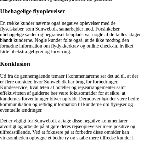
Ubehagelige flyoplevelser
En række kunder nævnte også negative oplevelser med de
flyselskaber, som Sunweb.dk samarbejder med. Forsinkelser,
ubehagelige sæder og begrænset benplads var nogle af de fælles klager
blandt kunderne. Nogle kunder følte også, at de ikke modtog den
fornødne information om flydykkerkrav og online check-in, hvilket
førte til ekstra gebyrer og forvirring.
Konklusion
Ud fra de gennemgående temaer i kommentarerne ser det ud til, at der
er flere områder, hvor Sunweb.dk har brug for forbedringer.
Kundeservice, kvaliteten af hoteller og rejsearrangementer samt
effektiviteten af guiderne bør være fokusområder for at sikre, at
kundernes forventninger bliver opfyldt. Derudover bør der være bedre
kommunikation og rettidig information til kunderne om flyrejser og
eventuelle ændringer.
Det er vigtigt for Sunweb.dk at tage disse negative kommentarer
alvorligt og arbejde på at gøre deres rejseoplevelser mere positive og
tilfredsstillende. Ved at fokusere på at forbedre disse områder kan
virksomheden opbygge et bedre ry og skabe mere tilfredse kunder i