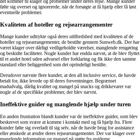
det kommer til klager og problemer under deres rejse. Mange kunder
følte sig overset og ignorerede, når de forsøgte at få hjælp eller få løst
eventuelle problemer.
Kvaliteten af hoteller og rejsearrangementer
Mange kunder udtrykte også deres utilfredshed med kvaliteten af de
hoteller og rejsearrangementer, de bestilte gennem Sunweb.dk. Der har
været klager over dårligt vedligeholdte værelser, manglende rengøring
og beskidte faciliteter. Nogle kunder har endda nævnt, at de blev flyttet
til et andet hotel uden advarsel eller forklaring og fik ikke den samme
standard eller beliggenhed som det oprindeligt bestilte.
Derudover nævnte flere kunder, at den all inclusive service, de havde
betalt for, ikke levede op til deres forventninger. Begrænset
madudvalg, dårlig kvalitet og mangel på snacks og drikkevarer var
nogle af de specifikke problemer, der blev nævnt.
Ineffektive guider og manglende hjælp under turen
En anden frustration blandt kunder var de ineffektive guider, som blev
beskrevet som svære at komme i kontakt med og få hjælp fra. Flere
kunder følte sig overladt til sig selv, når de havde brug for assistance
eller ønskede at ændre deres rejsearrangementer. Der var klager over
manglende information og mangel på støtte fra guiderne.