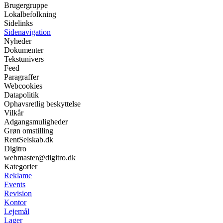
Brugergruppe
Lokalbefolkning
Sidelinks
Sidenavigation
Nyheder
Dokumenter
Tekstunivers
Feed
Paragraffer
Webcookies
Datapolitik
Ophavsretlig beskyttelse
Vilkår
Adgangsmuligheder
Grøn omstilling
RentSelskab.dk
Digitro
webmaster@digitro.dk
Kategorier
Reklame
Events
Revision
Kontor
Lejemål
Lager