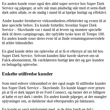
En anden kunde roser også den altid super service hos Super Dæk
Service og påpeger, at selv når man pludselig står med et semi-fladt
dæk uden aftale, er de stadig i stand til at hjælpe hurtigt og effektivt.
Andre kunder fremhæver virksomhedens effektivitet og evnen til at
løse specielle behov. En kunde fortæller, hvordan Super Dæk
Service – Skovlunde var i stand til at levere og montere specielle
dæk til deres campingvogn, der opfyldte tyske krav til Tempo 100.
En anden kunde roser deres evne til at finde erstatningsreservedele
til ældre bilmodeller.
En glad kunde deler sin oplevelse af at få et eftersyn af sin bil hos
Super Dæk Service. Selvom kunden ikke havde skrevet om sit
Falck-abonnement, fik værkføreren hurtigt løst det og gav kunden
en behagelig oplevelse.
Enkelte utilfredse kunder
Som med enhver virksomhed er der også nogle få utilfredse kunder
hos Super Dæk Service – Skovlunde. En kunde klager over prisen
på at få et dæk lappet til en Ford Connect, og mener det er billigere
at købe et nyt dæk i stedet. En anden kunde påpeger, at der mangler
oplysninger om, at dækkene skal efterspændes på fakturaen.
En kunde er også misfornøjet med, at de ikke fandt en fejl i