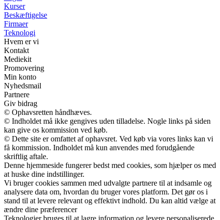
Kurser
Beskæftigelse
Firmaer
Teknologi
Hvem er vi
Kontakt
Mediekit
Promovering
Min konto
Nyhedsmail
Partnere
Giv bidrag
© Ophavsretten håndhæves.
© Indholdet må ikke gengives uden tilladelse. Nogle links på siden
kan give os kommission ved køb.
© Dette site er omfattet af ophavsret. Ved køb via vores links kan vi
få kommission. Indholdet må kun anvendes med forudgående
skriftlig aftale.
Denne hjemmeside fungerer bedst med cookies, som hjælper os med
at huske dine indstillinger.
Vi bruger cookies sammen med udvalgte partnere til at indsamle og
analysere data om, hvordan du bruger vores platform. Det gør os i
stand til at levere relevant og effektivt indhold. Du kan altid vælge at
ændre dine præferencer
Teknologier bruges til at lagre information og levere personaliserede