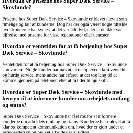
Hvordan er priserne hos Super Dæk Service –
Skovlunde?
Priserne hos Super Dæk Service – Skovlunde er blevet nævnt som
rimelige og fair af kunderne. Dog har der også været nogle tilfælde,
hvor kunderne har syntes, at det var lidt dyrt, eller at de ikke var
tilfredse med priserne for visse reparationer eller tjenester.
Hvordan er ventetiden for at få betjening hos Super
Dæk Service – Skovlunde?
Ventetiden for at få betjening hos Super Dæk Service – Skovlunde
kan variere. Nogle kunder har nævnt, at de oplevede kort ventetid
og hurtig service, mens andre har erfaret, at det tog lang tid at
komme igennem på telefonen eller at få tider til hjulskift.
Hvordan er Super Dæk Service – Skovlunde med
hensyn til at informere kunder om arbejdets omfang
og status?
Super Dæk Service – Skovlunde har fået ros for at informere
kunderne om arbejdets omfang og status. Kunderne har oplevet at få
klar og kompetent kommunikation om, hvad der er gjort under et
serviceeftersyn og hvilket arbejde der er udført.