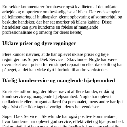
En række kommentarer fremhæver også kvaliteten af det udførte
arbejde og rapporterer om beskadigelse af bilen. Der er eksempler
på fejlmontering af hjulkapsler, glemt opbevaring af sommerhjul og
beskidte handsker, der har sat mærker på bilens kabine. Disse
hændelser kan give kunderne en følelse af manglende
professionalisme og omsorg for deres køretøj.
Uklare priser og dyre regninger
Flere kunder nævner, at de har oplevet uklare priser og høje
regninger hos Super Dæk Service – Skovlunde. Nogle har været
overrasket over prisen for en simpel reparation eller dækskift og har
påpeget, at det kan virke dyrt i forhold til andre værksteder.
Dårlig kundeservice og manglende hjælpsomhed
En sidste udfordring, der bliver nævnt af flere kunder, er dårlig
kundeservice og manglende hjælpsomhed. Nogle har oplevet
nedladende eller arrogant adfærd fra personalet, mens andre har følt
sig afvist eller ikke taget alvorligt i deres henvendelser.
Super Dæk Service – Skovlunde har også positive kommentarer,
hvor kunderne har oplevet god service, effektivitet og hjælpsomhed.
Det er vigtigt at bemærke, at negativ feedback kan være subjektiv