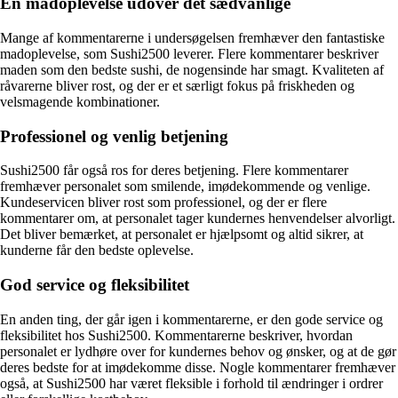
En madoplevelse udover det sædvanlige
Mange af kommentarerne i undersøgelsen fremhæver den fantastiske
madoplevelse, som Sushi2500 leverer. Flere kommentarer beskriver
maden som den bedste sushi, de nogensinde har smagt. Kvaliteten af
råvarerne bliver rost, og der er et særligt fokus på friskheden og
velsmagende kombinationer.
Professionel og venlig betjening
Sushi2500 får også ros for deres betjening. Flere kommentarer
fremhæver personalet som smilende, imødekommende og venlige.
Kundeservicen bliver rost som professionel, og der er flere
kommentarer om, at personalet tager kundernes henvendelser alvorligt.
Det bliver bemærket, at personalet er hjælpsomt og altid sikrer, at
kunderne får den bedste oplevelse.
God service og fleksibilitet
En anden ting, der går igen i kommentarerne, er den gode service og
fleksibilitet hos Sushi2500. Kommentarerne beskriver, hvordan
personalet er lydhøre over for kundernes behov og ønsker, og at de gør
deres bedste for at imødekomme disse. Nogle kommentarer fremhæver
også, at Sushi2500 har været fleksible i forhold til ændringer i ordrer