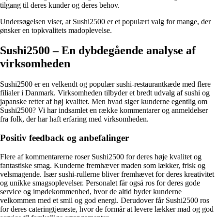
tilgang til deres kunder og deres behov.
Undersøgelsen viser, at Sushi2500 er et populært valg for mange, der
ønsker en topkvalitets madoplevelse.
Sushi2500 – En dybdegående analyse af
virksomheden
Sushi2500 er en velkendt og populær sushi-restaurantkæde med flere
filialer i Danmark. Virksomheden tilbyder et bredt udvalg af sushi og
japanske retter af høj kvalitet. Men hvad siger kunderne egentlig om
Sushi2500? Vi har indsamlet en række kommentarer og anmeldelser
fra folk, der har haft erfaring med virksomheden.
Positiv feedback og anbefalinger
Flere af kommentarerne roser Sushi2500 for deres høje kvalitet og
fantastiske smag. Kunderne fremhæver maden som lækker, frisk og
velsmagende. Især sushi-rullerne bliver fremhævet for deres kreativitet
og unikke smagsoplevelser. Personalet får også ros for deres gode
service og imødekommenhed, hvor de altid byder kunderne
velkommen med et smil og god energi. Derudover får Sushi2500 ros
for deres cateringtjeneste, hvor de formår at levere lækker mad og god