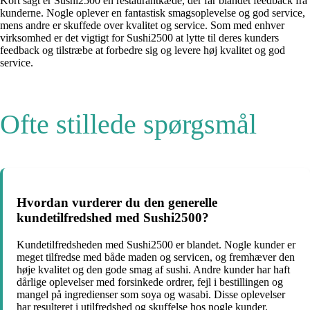
Kort sagt er Sushi2500 en restaurantkæde, der får blandet feedback fra
kunderne. Nogle oplever en fantastisk smagsoplevelse og god service,
mens andre er skuffede over kvalitet og service. Som med enhver
virksomhed er det vigtigt for Sushi2500 at lytte til deres kunders
feedback og tilstræbe at forbedre sig og levere høj kvalitet og god
service.
Ofte stillede spørgsmål
Hvordan vurderer du den generelle
kundetilfredshed med Sushi2500?
Kundetilfredsheden med Sushi2500 er blandet. Nogle kunder er
meget tilfredse med både maden og servicen, og fremhæver den
høje kvalitet og den gode smag af sushi. Andre kunder har haft
dårlige oplevelser med forsinkede ordrer, fejl i bestillingen og
mangel på ingredienser som soya og wasabi. Disse oplevelser
har resulteret i utilfredshed og skuffelse hos nogle kunder.