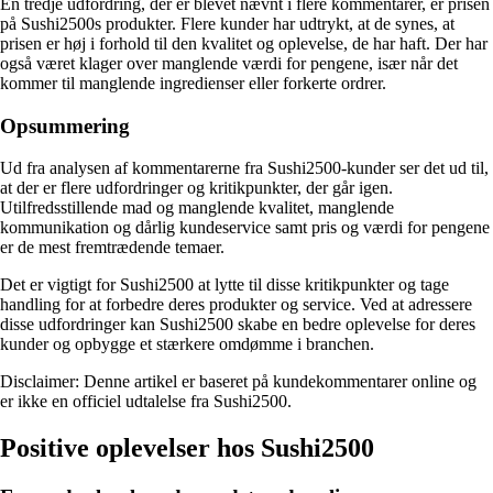
En tredje udfordring, der er blevet nævnt i flere kommentarer, er prisen
på Sushi2500s produkter. Flere kunder har udtrykt, at de synes, at
prisen er høj i forhold til den kvalitet og oplevelse, de har haft. Der har
også været klager over manglende værdi for pengene, især når det
kommer til manglende ingredienser eller forkerte ordrer.
Opsummering
Ud fra analysen af kommentarerne fra Sushi2500-kunder ser det ud til,
at der er flere udfordringer og kritikpunkter, der går igen.
Utilfredsstillende mad og manglende kvalitet, manglende
kommunikation og dårlig kundeservice samt pris og værdi for pengene
er de mest fremtrædende temaer.
Det er vigtigt for Sushi2500 at lytte til disse kritikpunkter og tage
handling for at forbedre deres produkter og service. Ved at adressere
disse udfordringer kan Sushi2500 skabe en bedre oplevelse for deres
kunder og opbygge et stærkere omdømme i branchen.
Disclaimer: Denne artikel er baseret på kundekommentarer online og
er ikke en officiel udtalelse fra Sushi2500.
Positive oplevelser hos Sushi2500