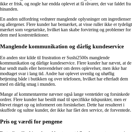
ikke er frisk, og nogle har endda oplevet at få råvarer, der var faldet fra
hinanden.
En anden udfordring vedrører manglende oplysninger om ingredienser
og allergener. Flere kunder har bemærket, at visse ruller ikke er tydeligt
mærket som vegetariske, hvilket kan skabe forvirring og problemer for
dem med kostrestriktioner.
Manglende kommunikation og dårlig kundeservice
En anden stor kilde til frustration er Sushi2500s manglende
kommunikation og dårlige kundeservice. Flere kunder har nævnt, at de
har sendt mails eller henvendelser om deres oplevelser, men ikke har
modtaget svar i lang tid. Andre har oplevet uvenlig og uhøflig
betjening både i butikken og over telefonen, hvilket har efterladt dem
med en dårlig smag i munden.
Mange af kommentarerne nævner også lange ventetider og forsinkede
ordrer. Flere kunder har bestilt mad til specifikke tidspunkter, men er
blevet ringet op og informeret om forsinkelser. Dette har resulteret i
skuffede og sultne kunder, der ikke har fået den service, de forventede.
Pris og værdi for pengene