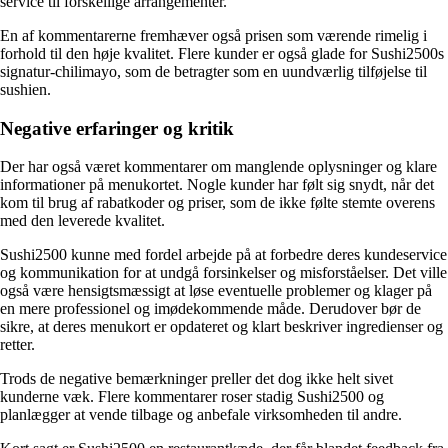
service til forskellige arrangementer.
En af kommentarerne fremhæver også prisen som værende rimelig i
forhold til den høje kvalitet. Flere kunder er også glade for Sushi2500s
signatur-chilimayo, som de betragter som en uundværlig tilføjelse til
sushien.
Negative erfaringer og kritik
Der har også været kommentarer om manglende oplysninger og klare
informationer på menukortet. Nogle kunder har følt sig snydt, når det
kom til brug af rabatkoder og priser, som de ikke følte stemte overens
med den leverede kvalitet.
Sushi2500 kunne med fordel arbejde på at forbedre deres kundeservice
og kommunikation for at undgå forsinkelser og misforståelser. Det ville
også være hensigtsmæssigt at løse eventuelle problemer og klager på
en mere professionel og imødekommende måde. Derudover bør de
sikre, at deres menukort er opdateret og klart beskriver ingredienser og
retter.
Trods de negative bemærkninger preller det dog ikke helt sivet
kunderne væk. Flere kommentarer roser stadig Sushi2500 og
planlægger at vende tilbage og anbefale virksomheden til andre.