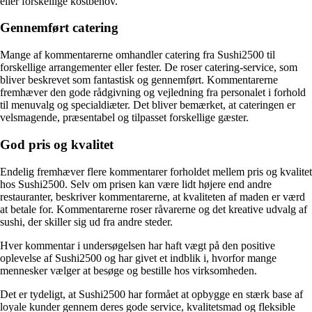
eller forskellige kostbehov.
Gennemført catering
Mange af kommentarerne omhandler catering fra Sushi2500 til
forskellige arrangementer eller fester. De roser catering-service, som
bliver beskrevet som fantastisk og gennemført. Kommentarerne
fremhæver den gode rådgivning og vejledning fra personalet i forhold
til menuvalg og specialdiæter. Det bliver bemærket, at cateringen er
velsmagende, præsentabel og tilpasset forskellige gæster.
God pris og kvalitet
Endelig fremhæver flere kommentarer forholdet mellem pris og kvalitet
hos Sushi2500. Selv om prisen kan være lidt højere end andre
restauranter, beskriver kommentarerne, at kvaliteten af maden er værd
at betale for. Kommentarerne roser råvarerne og det kreative udvalg af
sushi, der skiller sig ud fra andre steder.
Hver kommentar i undersøgelsen har haft vægt på den positive
oplevelse af Sushi2500 og har givet et indblik i, hvorfor mange
mennesker vælger at besøge og bestille hos virksomheden.
Det er tydeligt, at Sushi2500 har formået at opbygge en stærk base af
loyale kunder gennem deres gode service, kvalitetsmad og fleksible