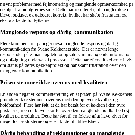
nævnt problemer med fejlmontering og manglende opmærksomhed på
detaljer fra montørernes side. Dette har resulteret i, at mangler ikke er
blevet opdaget og udbedret korrekt, hvilket har skabt frustration og
ekstra arbejde for køberne.
Manglende respons og dårlig kommunikation
Flere kommentarer påpeger også manglende respons og dårlig
kommunikation fra Svane Køkkenets side. Der er nævnt lange
responstider på e-mails og telefonopkald samt manglende information
og opfølgning undervejs i processen. Dette har efterladt køberne i tvivl
om status på deres køkkenprojekt og har skabt frustration over den
manglende kommunikation.
Prisen stemmer ikke overens med kvaliteten
En anden negativt kommenteret ting er, at prisen på Svane Køkkenets
produkter ikke stemmer overens med den oplevede kvalitet og
holdbarhed. Flere har følt, at de har betalt for et køkken i den øvre
prisklasse, men er blevet skuffet over den manglende holdbarhed og
kvalitet på produktet. Dette har ført til en følelse af at have givet for
meget for produkterne og er en kilde til utilfredshed.
Dårlig behandling af reklamationer og manglende