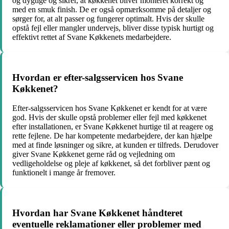
og dygtige og sikrer, at køkkenet bliver monteret korrekt og
med en smuk finish. De er også opmærksomme på detaljer og
sørger for, at alt passer og fungerer optimalt. Hvis der skulle
opstå fejl eller mangler undervejs, bliver disse typisk hurtigt og
effektivt rettet af Svane Køkkenets medarbejdere.
Hvordan er efter-salgsservicen hos Svane
Køkkenet?
Efter-salgsservicen hos Svane Køkkenet er kendt for at være
god. Hvis der skulle opstå problemer eller fejl med køkkenet
efter installationen, er Svane Køkkenet hurtige til at reagere og
rette fejlene. De har kompetente medarbejdere, der kan hjælpe
med at finde løsninger og sikre, at kunden er tilfreds. Derudover
giver Svane Køkkenet gerne råd og vejledning om
vedligeholdelse og pleje af køkkenet, så det forbliver pænt og
funktionelt i mange år fremover.
Hvordan har Svane Køkkenet håndteret
eventuelle reklamationer eller problemer med