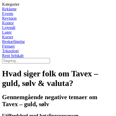
Kategorier
Reklame
Events
Revision
Kontor
Lejemål
Lager
Kurser
Beskæftigelse
Firmaer
Teknologi
Rent Selskab
Hvad siger folk om Tavex –
guld, sølv & valuta?
Gennemgående negative temaer om
Tavex – guld, sølv
Utilfredshed med betalingsprocessen