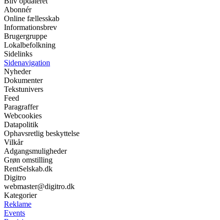
Bliv opdateret
Abonnér
Online fællesskab
Informationsbrev
Brugergruppe
Lokalbefolkning
Sidelinks
Sidenavigation
Nyheder
Dokumenter
Tekstunivers
Feed
Paragraffer
Webcookies
Datapolitik
Ophavsretlig beskyttelse
Vilkår
Adgangsmuligheder
Grøn omstilling
RentSelskab.dk
Digitro
webmaster@digitro.dk
Kategorier
Reklame
Events