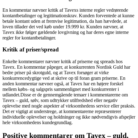
En kommentar nævner kritik af Tavexs interne regler vedrørende
kontantbetalinger og legitimationskrav. Kunden forventede at kunne
betale kontant uden at fremvise legitimation, da han hævdede, at
loven tillader det ved køb under 19.999 kr. Kunden nævner, at
Tavex ikke følger gældende lovgivning og har deres egne interne
regler for kontantbetalinger.
Kritik af priser/spread
Enkelte kommentarer nævner kritik af priserne og spreads hos
Tavex. En kommentar påpeger, at konkurrenten Nordisk Guld har
bedre priser på skrotguld, og at Tavex forsøger at virke
konkurrencedygtige ved at skrive op til foran gram priserne. En
anden kommentar nævner også, at Tavex har en højere forskel
mellem købs- og salgspris sammenlignet med konkurrenter i
udlandet.Disse er de gennemgående temaer i kommentarerne om
Tavex – guld, sølv, som udtrykker utilfredshed eller negativ
oplevelse med nogle aspekter af virksomhedens service eller praksis.
Det er vigtigt at understrege, at kommentarerne repræsenterer
individuelle oplevelser og holdninger og ikke nødvendigvis afspejler
hele virksomhedens kundegrundlag.
Positive kommentarer om Tavex – guld,