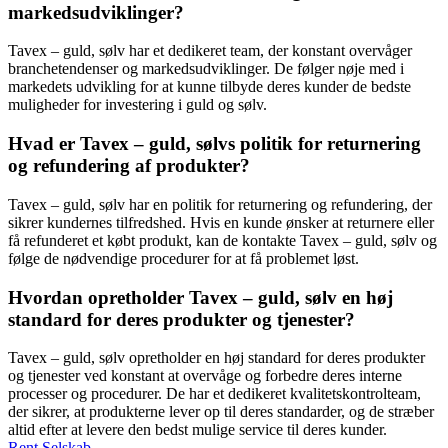
markedsudviklinger?
Tavex – guld, sølv har et dedikeret team, der konstant overvåger
branchetendenser og markedsudviklinger. De følger nøje med i
markedets udvikling for at kunne tilbyde deres kunder de bedste
muligheder for investering i guld og sølv.
Hvad er Tavex – guld, sølvs politik for returnering
og refundering af produkter?
Tavex – guld, sølv har en politik for returnering og refundering, der
sikrer kundernes tilfredshed. Hvis en kunde ønsker at returnere eller
få refunderet et købt produkt, kan de kontakte Tavex – guld, sølv og
følge de nødvendige procedurer for at få problemet løst.
Hvordan opretholder Tavex – guld, sølv en høj
standard for deres produkter og tjenester?
Tavex – guld, sølv opretholder en høj standard for deres produkter
og tjenester ved konstant at overvåge og forbedre deres interne
processer og procedurer. De har et dedikeret kvalitetskontrolteam,
der sikrer, at produkterne lever op til deres standarder, og de stræber
altid efter at levere den bedst mulige service til deres kunder.
Rent Selskab