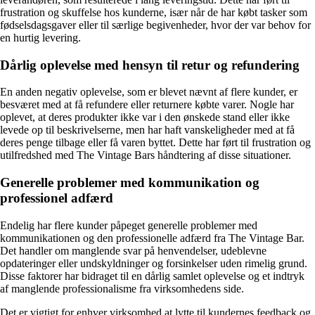
frustration og skuffelse hos kunderne, især når de har købt tasker som
fødselsdagsgaver eller til særlige begivenheder, hvor der var behov for
en hurtig levering.
Dårlig oplevelse med hensyn til retur og refundering
En anden negativ oplevelse, som er blevet nævnt af flere kunder, er
besværet med at få refundere eller returnere købte varer. Nogle har
oplevet, at deres produkter ikke var i den ønskede stand eller ikke
levede op til beskrivelserne, men har haft vanskeligheder med at få
deres penge tilbage eller få varen byttet. Dette har ført til frustration og
utilfredshed med The Vintage Bars håndtering af disse situationer.
Generelle problemer med kommunikation og
professionel adfærd
Endelig har flere kunder påpeget generelle problemer med
kommunikationen og den professionelle adfærd fra The Vintage Bar.
Det handler om manglende svar på henvendelser, udeblevne
opdateringer eller undskyldninger og forsinkelser uden rimelig grund.
Disse faktorer har bidraget til en dårlig samlet oplevelse og et indtryk
af manglende professionalisme fra virksomhedens side.
Det er vigtigt for enhver virksomhed at lytte til kundernes feedback og