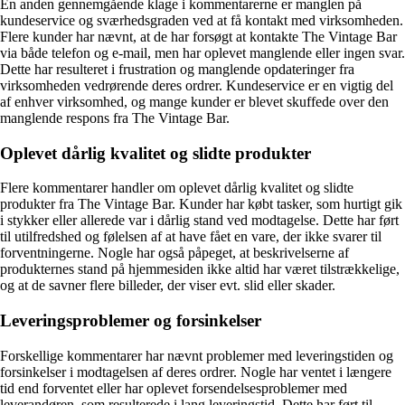
En anden gennemgående klage i kommentarerne er manglen på
kundeservice og sværhedsgraden ved at få kontakt med virksomheden.
Flere kunder har nævnt, at de har forsøgt at kontakte The Vintage Bar
via både telefon og e-mail, men har oplevet manglende eller ingen svar.
Dette har resulteret i frustration og manglende opdateringer fra
virksomheden vedrørende deres ordrer. Kundeservice er en vigtig del
af enhver virksomhed, og mange kunder er blevet skuffede over den
manglende respons fra The Vintage Bar.
Oplevet dårlig kvalitet og slidte produkter
Flere kommentarer handler om oplevet dårlig kvalitet og slidte
produkter fra The Vintage Bar. Kunder har købt tasker, som hurtigt gik
i stykker eller allerede var i dårlig stand ved modtagelse. Dette har ført
til utilfredshed og følelsen af at have fået en vare, der ikke svarer til
forventningerne. Nogle har også påpeget, at beskrivelserne af
produkternes stand på hjemmesiden ikke altid har været tilstrækkelige,
og at de savner flere billeder, der viser evt. slid eller skader.
Leveringsproblemer og forsinkelser
Forskellige kommentarer har nævnt problemer med leveringstiden og
forsinkelser i modtagelsen af deres ordrer. Nogle har ventet i længere
tid end forventet eller har oplevet forsendelsesproblemer med
leverandøren, som resulterede i lang leveringstid. Dette har ført til