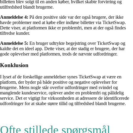
billetten blev solgt til en anden køber, hvilket skabte forvirring og
utilfredshed blandt brugerne.
Anmeldelse 4:
På den positive side var der også brugere, der ikke
havde problemer med at købe eller indløse billetter via TicketSwap.
Dette viser, at platformen ikke er problemfri, men at der også findes
tilfredse kunder.
Anmeldelse 5:
En bruger udtrykte begejstring over TicketSwap og
kaldte det en ideel app. Dette viser, at der stadig er brugere, der har
gode oplevelser med platformen, trods de nævnte udfordringer.
Konklusion
I lyset af de forskellige anmeldelser synes TicketSwap at være en
platform, der byder på både positive og negative oplevelser for
brugerne. Mens nogle står overfor udfordringer med svindel og
manglende kundeservice, oplever andre en problemfri og pålidelig
service. Det er vigtigt for virksomheden at adressere de identificerede
udfordringer for at skabe større tillid og tilfredshed blandt brugerne.
Ofte stillede spørgsmål