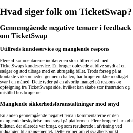
Hvad siger folk om TicketSwap?
Gennemgående negative temaer i feedback
om TicketSwap
Utilfreds kundeservice og manglende respons
Flere af kommentarerne indikerer en stor utilfredshed med
TicketSwaps kundeservice. En bruger oplevede at blive snydt af en
sælger og stod tilbage med en ubrugelig billet. Trods forsøg på at
kontakte virksomheden gennem chatten, har brugeren ikke modtaget
svar i en måned. Dette tyder på en alvorlig mangel på respons og
opfølgning fra TicketSwaps side, hvilket kan skabe stor frustration og
mistillid hos brugerne.
Manglende sikkerhedsforanstaltninger mod snyd
En anden gennemgående negativt tema i kommentarerne er den
manglende beskyttelse mod snyd på platformen. Flere brugere har købt
billetter, der allerede var brugt, og som resulterede i afvisning ved
indgangen til arrangementet. Dette vidner om et svaghedspunkt i