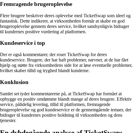
Fremragende brugeroplevelse
Flere brugere beskriver deres oplevelse med TicketSwap som ideel og
fantastisk. Dette indikerer, at virksomheden formår at skabe en god
brugeroplevelse gennem deres service, hvilket sandsynligvis bidrager
til kundernes positive vurdering af platformen.
Kundeservice i top
Der er også kommentarer, der roser TicketSwap for deres
kundeservice. Brugere, der har haft problemer, nævner, at de har fået
hjælp og støtte fra virksomhedens side for at løse eventuelle problemer,
hvilket skaber tillid og tryghed blandt kunderne.
Konklusion
Samlet set tyder kommentarerne på, at TicketSwap har formået at
opbygge en positiv omdømme blandt mange af deres brugere. Effektiv
service, pålidelig levering, tillid til platformen, fremragende
brugeroplevelse og god kundeservice er de gennemgående temaer, der
bidrager til kundernes positive holdning til virksomheden og dens
tjenester.
En dybdegående analyse af TicketSwap: