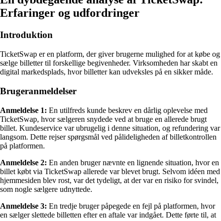
Erfaringer og udfordringer
Introduktion
TicketSwap er en platform, der giver brugerne mulighed for at købe og
sælge billetter til forskellige begivenheder. Virksomheden har skabt en
digital markedsplads, hvor billetter kan udveksles på en sikker måde.
Brugeranmeldelser
Anmeldelse 1:
En utilfreds kunde beskrev en dårlig oplevelse med
TicketSwap, hvor sælgeren snydede ved at bruge en allerede brugt
billet. Kundeservice var ubrugelig i denne situation, og refundering var
langsom. Dette rejser spørgsmål ved pålideligheden af billetkontrollen
på platformen.
Anmeldelse 2:
En anden bruger nævnte en lignende situation, hvor en
billet købt via TicketSwap allerede var blevet brugt. Selvom idéen med
hjemmesiden blev rost, var det tydeligt, at der var en risiko for svindel,
som nogle sælgere udnyttede.
Anmeldelse 3:
En tredje bruger påpegede en fejl på platformen, hvor
en sælger slettede billetten efter en aftale var indgået. Dette førte til, at