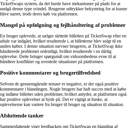
TicketSwaps system, da det burde have mekanismer på plads for at
undgå denne type svindel. Brugerne udtrykker bekymring for at kunne
blive narret, trods deres køb via platformen.
Mangel på opfølgning og fejlhåndtering af problemer
En bruger oplevede, at sælger slettede billetten på TicketSwap efter en
aftale var indgået, hvilket resulterede i, at billetterne blev solgt til en
anden køber. I denne situation nævner brugeren, at TicketSwap ikke
håndterede problemet ordentligt, hvilket resulterede i en dårlig
oplevelse. Dette bringer spørgsmål om virksomhedens evne til at
håndtere konflikter og uventede situationer på platformen.
Positive kommentarer og brugertilfredshed
Selvom de gennemgående temaer er negative, er der også positive
kommentarer i blandingen. Nogle brugere har haft succes med at købe
og indløse billetter uden problemer, hvilket antyder, at platformen også
har positive oplevelser at byde på. Det er vigtigt at huske, at
oplevelserne kan variere fra bruger til bruger og situation til situation.
Afsluttende tanker
Sammenfattende viser feedbacken om TicketSwap en blanding af