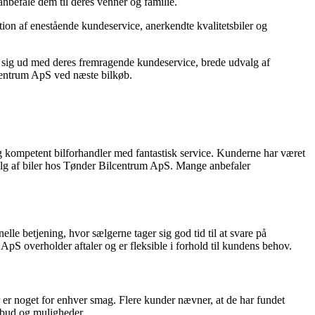
anbefale dem til deres venner og familie.
ion af enestående kundeservice, anerkendte kvalitetsbiler og
er sig ud med deres fremragende kundeservice, brede udvalg af
ilcentrum ApS ved næste bilkøb.
kompetent bilforhandler med fantastisk service. Kunderne har været
lg af biler hos Tønder Bilcentrum ApS. Mange anbefaler
betjening, hvor sælgerne tager sig god tid til at svare på
S overholder aftaler og er fleksible i forhold til kundens behov.
er noget for enhver smag. Flere kunder nævner, at de har fundet
ilbud og muligheder.