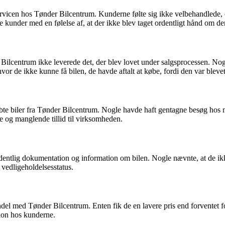
ervicen hos Tønder Bilcentrum. Kunderne følte sig ikke velbehandlede,
gle kunder med en følelse af, at der ikke blev taget ordentligt hånd om 
lcentrum ikke leverede det, der blev lovet under salgsprocessen. Nogle 
or de ikke kunne få bilen, de havde aftalt at købe, fordi den var blevet
 biler fra Tønder Bilcentrum. Nogle havde haft gentagne besøg hos meka
else og manglende tillid til virksomheden.
entlig dokumentation og information om bilen. Nogle nævnte, at de ikke
 vedligeholdelsesstatus.
el med Tønder Bilcentrum. Enten fik de en lavere pris end forventet for
ation hos kunderne.