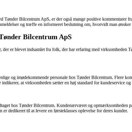
 med Tønder Bilcentrum ApS, er der også mange positive kommentarer f
anmeldelser og træffe en informeret beslutning om, hvorvidt man ønske
Tønder Bilcentrum ApS
, der er blevet indsamlet fra folk, der har erfaring med virksomheden 
venlige og imødekommende personale hos Tønder Bilcentrum. Flere komm
 indikerer, at virksomheden sætter en høj standard for kundeservice og
dtaget hos Tønder Bilcentrum. Kundenærværet og opmærksomheden på det
er dedikeret til at levere en førsteklasses oplevelse for deres kunder.