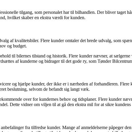
essionelle tilgang, som personalet har til bilhandlen. Der bliver taget h
tand, hvilket skaber en ekstra værdi for kunden.
lg af kvalitetsbiler. Flere kunder omtaler det brede udvalg, som spænd
ehov og budget.
hold til bilernes tilstand og historik. Flere kunder nævner, at sælger
rdsættes af kunderne og bidrager til det gode ry, som Tønder Bilcentr
vicere og hjælpe kunder, der ikke er i nærheden af ​​forhandleren. Flere
meret beslutning, selvom de befandt sig langt væk.
dekommende over for kundernes behov og tidsplaner. Flere kunder nævner
del. Dette vidner om viljen til at gå den ekstra mil for at sikre kundens 
anbefalinger fra tilfredse kunder. Mange af anmeldelserne påpeger den fa