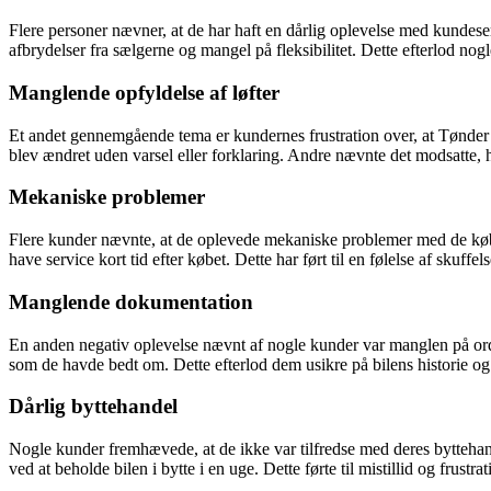
Flere personer nævner, at de har haft en dårlig oplevelse med kundes
afbrydelser fra sælgerne og mangel på fleksibilitet. Dette efterlod no
Manglende opfyldelse af løfter
Et andet gennemgående tema er kundernes frustration over, at Tønder Bi
blev ændret uden varsel eller forklaring. Andre nævnte det modsatte, hv
Mekaniske problemer
Flere kunder nævnte, at de oplevede mekaniske problemer med de købte
have service kort tid efter købet. Dette har ført til en følelse af skuff
Manglende dokumentation
En anden negativ oplevelse nævnt af nogle kunder var manglen på ord
som de havde bedt om. Dette efterlod dem usikre på bilens historie og
Dårlig byttehandel
Nogle kunder fremhævede, at de ikke var tilfredse med deres byttehand
ved at beholde bilen i bytte i en uge. Dette førte til mistillid og frustr