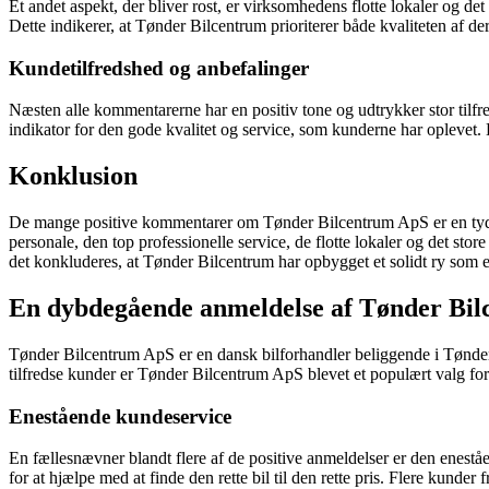
Et andet aspekt, der bliver rost, er virksomhedens flotte lokaler og de
Dette indikerer, at Tønder Bilcentrum prioriterer både kvaliteten af ​​d
Kundetilfredshed og anbefalinger
Næsten alle kommentarerne har en positiv tone og udtrykker stor tilf
indikator for den gode kvalitet og service, som kunderne har oplevet.
Konklusion
De mange positive kommentarer om Tønder Bilcentrum ApS er en tydel
personale, den top professionelle service, de flotte lokaler og det stor
det konkluderes, at Tønder Bilcentrum har opbygget et solidt ry som en p
En dybdegående anmeldelse af Tønder Bi
Tønder Bilcentrum ApS er en dansk bilforhandler beliggende i Tønder.
tilfredse kunder er Tønder Bilcentrum ApS blevet et populært valg for 
Enestående kundeservice
En fællesnævner blandt flere af de positive anmeldelser er den enes
for at hjælpe med at finde den rette bil til den rette pris. Flere kun