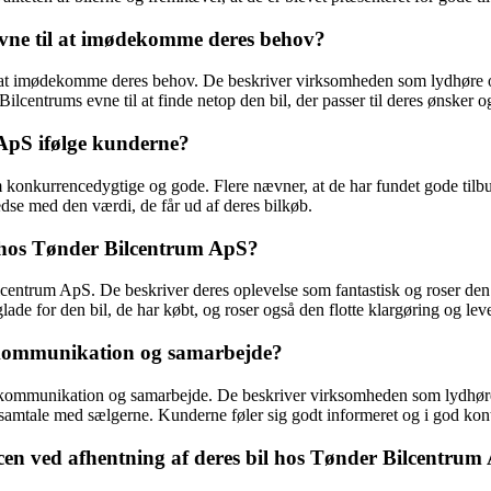
vne til at imødekomme deres behov?
 at imødekomme deres behov. De beskriver virksomheden som lydhøre og v
lcentrums evne til at finde netop den bil, der passer til deres ønsker o
 ApS ifølge kunderne?
onkurrencedygtige og gode. Flere nævner, at de har fundet gode tilbud 
edse med den værdi, de får ud af deres bilkøb.
b hos Tønder Bilcentrum ApS?
centrum ApS. De beskriver deres oplevelse som fantastisk og roser den g
ade for den bil, de har købt, og roser også den flotte klargøring og leve
 kommunikation og samarbejde?
 kommunikation og samarbejde. De beskriver virksomheden som lydhø
 samtale med sælgerne. Kunderne føler sig godt informeret og i god ko
en ved afhentning af deres bil hos Tønder Bilcentrum