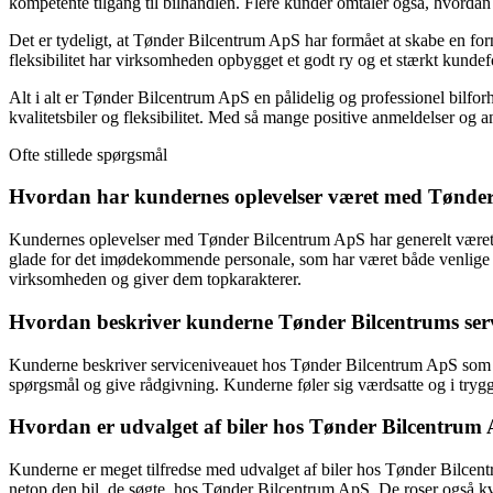
kompetente tilgang til bilhandlen. Flere kunder omtaler også, hvordan
Det er tydeligt, at Tønder Bilcentrum ApS har formået at skabe en fo
fleksibilitet har virksomheden opbygget et godt ry og et stærkt kundef
Alt i alt er Tønder Bilcentrum ApS en pålidelig og professionel bilfo
kvalitetsbiler og fleksibilitet. Med så mange positive anmeldelser og 
Ofte stillede spørgsmål
Hvordan har kundernes oplevelser været med Tønde
Kundernes oplevelser med Tønder Bilcentrum ApS har generelt været 
glade for det imødekommende personale, som har været både venlige 
virksomheden og giver dem topkarakterer.
Hvordan beskriver kunderne Tønder Bilcentrums ser
Kunderne beskriver serviceniveauet hos Tønder Bilcentrum ApS som væ
spørgsmål og give rådgivning. Kunderne føler sig værdsatte og i tryg
Hvordan er udvalget af biler hos Tønder Bilcentrum
Kunderne er meget tilfredse med udvalget af biler hos Tønder Bilcent
netop den bil, de søgte, hos Tønder Bilcentrum ApS. De roser også kva