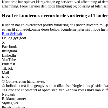
Kunderne har oplevet klargøringen og servicen ved afhentning af dere
afhentning. Flere nævner den flotte klargøring og polering af bilen sam
Hvad er kundernes overordnede vurdering af Tønde
Kunden har en overordnet positiv vurdering af Tønder Bilcentrum ApS
evnen til at imødekomme deres behov. Kunderne føler sig i gode hænd
Rent Selskab
Del og gør godt
X
Facebook
Instagram
LinkedIn
YouTube
Pinterest
TikTok
Mail
RSS
© Ophavsretten håndhæves.
© Indholdet må ikke gengives uden tilladelse. Nogle links på siden 
© Dette site er omfattet af ophavsret. Ved køb via vores links kan vi
Netværk
Reklamepartner
Støttegiver
Provisionstager