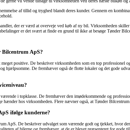
 de gerne vil vende tilbage til virksomheden ved deres næste bilkøb og 
rnemmelse af tillid og tryghed blandt deres kunder. Gennem en kombinat
orhold.
rhandler, der er værd at overveje ved køb af ny bil. Virksomheden skill
anbefalinger er det svært at finde en grund til ikke at besøge Tønder B
r Bilcentrum ApS?
meget positive. De beskriver virksomheden som en top professionel og 
og hjælpsomme. De fremhæver også de flotte lokaler og det gode udva
viceniveau?
rende i topklasse. De fremhæver den imødekommende og professionelle 
ge hænder hos virksomheden. Flere nævner også, at Tønder Bilcentrum Ap
 ApS ifølge kunderne?
rum ApS. De beskriver udvalget som værende godt og tjekket, hvor der 
liteten af bilerne og fremhæver, at de er blevet præsenteret for gode t