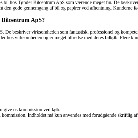
s bil hos Tønder Bilcentrum ApS som værende meget fin. De beskriver, a
t den gode gennemgang af bil og papirer ved afhentning. Kunderne føler s
r Bilcentrum ApS?
. De beskriver virksomheden som fantastisk, professionel og kompetent.
er hos virksomheden og er meget tilfredse med deres bilkøb. Flere kun
kan give os kommission ved køb.
 få kommission. Indholdet må kun anvendes med forudgående skriftlig aft