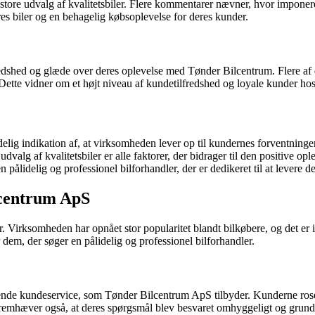
t store udvalg af kvalitetsbiler. Flere kommentarer nævner, hvor imponer
eres biler og en behagelig købsoplevelse for deres kunder.
redshed og glæde over deres oplevelse med Tønder Bilcentrum. Flere af 
 Dette vidner om et højt niveau af kundetilfredshed og loyale kunder h
ig indikation af, at virksomheden lever op til kundernes forventning
e udvalg af kvalitetsbiler er alle faktorer, der bidrager til den positiv
ålidelig og professionel bilforhandler, der er dedikeret til at levere de
lcentrum ApS
 Virksomheden har opnået stor popularitet blandt bilkøbere, og det er 
dem, der søger en pålidelig og professionel bilforhandler.
tående kundeservice, som Tønder Bilcentrum ApS tilbyder. Kunderne ros
der fremhæver også, at deres spørgsmål blev besvaret omhyggeligt og grun