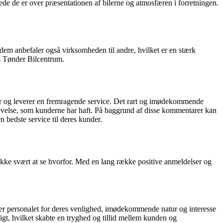
ede de er over præsentationen af ​​bilerne og atmosfæren i forretningen.
dem anbefaler også virksomheden til andre, hvilket er en stærk
os Tønder Bilcentrum.
er og leverer en fremragende service. Det rart og imødekommende
e oplevelse, som kunderne har haft. På baggrund af disse kommentarer kan
n bedste service til deres kunder.
ikke svært at se hvorfor. Med en lang række positive anmeldelser og
er personalet for deres venlighed, imødekommende natur og interesse
digt, hvilket skabte en tryghed og tillid mellem kunden og