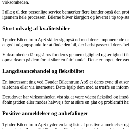
virksomheden.
I tillæg til den personlige service bemærker flere kunder også den prof
igennem hele processen. Bilerne bliver klargjort og leveret i tip top-s
Stort udvalg af kvalitetsbiler
Tønder Bilcentrum ApS skiller sig også ud med deres imponerende udva
et godt udgangspunkt for at finde den bil, der bedst passer til deres b
Virksomheden får også ros for deres gennemsigtighed og ærlighed i for
opmærksom på dem for at sikre en fair handel. Dette er noget, der væ
Langdistancehandel og fleksibilitet
En interessant ting ved Tønder Bilcentrum ApS er deres evne til at ser
telefonen eller via internettet. Dette hjalp dem med at træffe en infor
Derudover har virksomheden vist sig at være yderst fleksibel og imø
åbningstiden eller mødes halvvejs for at sikre en glat og problemfri han
Positive anmeldelser og anbefalinger
Tønder Bilcentrum ApS nyder en lang liste af positive anmeldelser og 