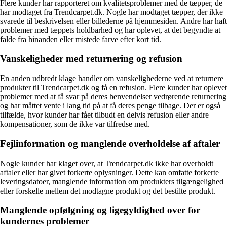
Flere kunder har rapporteret om kvalitetsproblemer med de tæpper, de
har modtaget fra Trendcarpet.dk. Nogle har modtaget tæpper, der ikke
svarede til beskrivelsen eller billederne på hjemmesiden. Andre har haft
problemer med tæppets holdbarhed og har oplevet, at det begyndte at
falde fra hinanden eller mistede farve efter kort tid.
Vanskeligheder med returnering og refusion
En anden udbredt klage handler om vanskelighederne ved at returnere
produkter til Trendcarpet.dk og få en refusion. Flere kunder har oplevet
problemer med at få svar på deres henvendelser vedrørende returnering
og har måttet vente i lang tid på at få deres penge tilbage. Der er også
tilfælde, hvor kunder har fået tilbudt en delvis refusion eller andre
kompensationer, som de ikke var tilfredse med.
Fejlinformation og manglende overholdelse af aftaler
Nogle kunder har klaget over, at Trendcarpet.dk ikke har overholdt
aftaler eller har givet forkerte oplysninger. Dette kan omfatte forkerte
leveringsdatoer, manglende information om produkters tilgængelighed
eller forskelle mellem det modtagne produkt og det bestilte produkt.
Manglende opfølgning og ligegyldighed over for
kundernes problemer