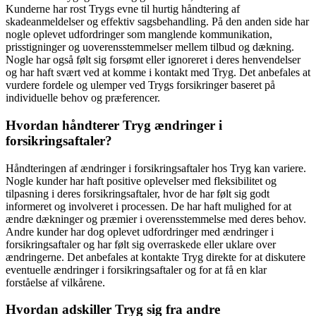
Kunderne har rost Trygs evne til hurtig håndtering af
skadeanmeldelser og effektiv sagsbehandling. På den anden side har
nogle oplevet udfordringer som manglende kommunikation,
prisstigninger og uoverensstemmelser mellem tilbud og dækning.
Nogle har også følt sig forsømt eller ignoreret i deres henvendelser
og har haft svært ved at komme i kontakt med Tryg. Det anbefales at
vurdere fordele og ulemper ved Trygs forsikringer baseret på
individuelle behov og præferencer.
Hvordan håndterer Tryg ændringer i
forsikringsaftaler?
Håndteringen af ændringer i forsikringsaftaler hos Tryg kan variere.
Nogle kunder har haft positive oplevelser med fleksibilitet og
tilpasning i deres forsikringsaftaler, hvor de har følt sig godt
informeret og involveret i processen. De har haft mulighed for at
ændre dækninger og præmier i overensstemmelse med deres behov.
Andre kunder har dog oplevet udfordringer med ændringer i
forsikringsaftaler og har følt sig overraskede eller uklare over
ændringerne. Det anbefales at kontakte Tryg direkte for at diskutere
eventuelle ændringer i forsikringsaftaler og for at få en klar
forståelse af vilkårene.
Hvordan adskiller Tryg sig fra andre