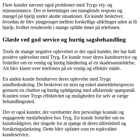
Flere kunder nævner også problemer med Trygs vej- og
rejseassistance. Der er beretninger om manglende respons og
mangel på hjælp under akutte situationer. En kunde beskriver,
hvordan de blev pingponget mellem forskellige afdelinger uden at få
hjælp, hvilket resulterede i mange spildte timer på telefonen.
Glæde ved god service og hurtig sagsbehandling
Trods de mange negative oplevelser er der også kunder, der har haft
positive oplevelser med Tryg. En kunde roser deres kundeservice og
fortæller om en venlig og hurtig håndtering af en skadesanmeldelse.
Alt blev klaret over telefonen på en venlig og effektiv måde.
En anden kunde fremhæver deres oplevelse med Trygs
sundhedssikring. De beskriver en nem og enkel anmeldelsesproces
gennem en chatbot og hurtig opfølgning med afklarende spørgsmål.
Kunden roser Trygs effektivitet og muligheden for selv at vælge
behandlingssted.
Der er også kunder, der værdsætter den personlige kontakt og
engagerede medarbejdere hos Tryg. En kunde fortæller om en
kunderådgiver, der ringede for at spørge til deres tilfredshed og
forsikringsdækning. Dette blev opfattet som en topkvalitet
kundeservice.