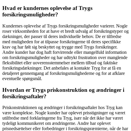
Hvad er kundernes oplevelse af Trygs
forsikringsmuligheder?
Kundernes oplevelse af Trygs forsikringsmuligheder varierer. Nogle
roser virksomheden for at have et bredt udvalg af forsikringstyper og
dækninger, der passer til deres individuelle behov. De er tilfredse
med muligheden for at tilpasse forsikringerne til deres specifikke
krav og har følt sig beskyttet og trygge med Trygs forsikringer.
Andre kunder har dog haft forvirrende eller mangelfuld information
om forsikringsmuligheder og har udtrykt frustration over manglende
fleksibilitet eller uoverensstemmelser mellem tilbud og faktiske
forsikringsdækninger. Det anbefales at kontakte Tryg for at få en
detaljeret gennemgang af forsikringsmulighederne og for at afklare
eventuelle spørgsmål.
Hvordan er Trygs priskonstruktion og ændringer i
forsikringsaftaler?
Priskonstruktionen og ændringer i forsikringsaftaler hos Tryg kan
være komplekse. Nogle kunder har oplevet prisstigninger og været
utilfredse med forklaringerne fra Tryg, især når det ikke har været
tydeligt kommunikeret om ændringerne. Andre har oplevet
prisnedsættelser eller forbedringer i forsikringspræmierne, når de har