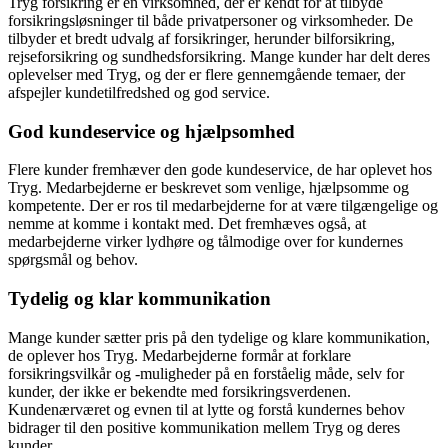
Tryg forsikring er en virksomhed, der er kendt for at tilbyde
forsikringsløsninger til både privatpersoner og virksomheder. De
tilbyder et bredt udvalg af forsikringer, herunder bilforsikring,
rejseforsikring og sundhedsforsikring. Mange kunder har delt deres
oplevelser med Tryg, og der er flere gennemgående temaer, der
afspejler kundetilfredshed og god service.
God kundeservice og hjælpsomhed
Flere kunder fremhæver den gode kundeservice, de har oplevet hos
Tryg. Medarbejderne er beskrevet som venlige, hjælpsomme og
kompetente. Der er ros til medarbejderne for at være tilgængelige og
nemme at komme i kontakt med. Det fremhæves også, at
medarbejderne virker lydhøre og tålmodige over for kundernes
spørgsmål og behov.
Tydelig og klar kommunikation
Mange kunder sætter pris på den tydelige og klare kommunikation,
de oplever hos Tryg. Medarbejderne formår at forklare
forsikringsvilkår og -muligheder på en forståelig måde, selv for
kunder, der ikke er bekendte med forsikringsverdenen.
Kundenærværet og evnen til at lytte og forstå kundernes behov
bidrager til den positive kommunikation mellem Tryg og deres
kunder.