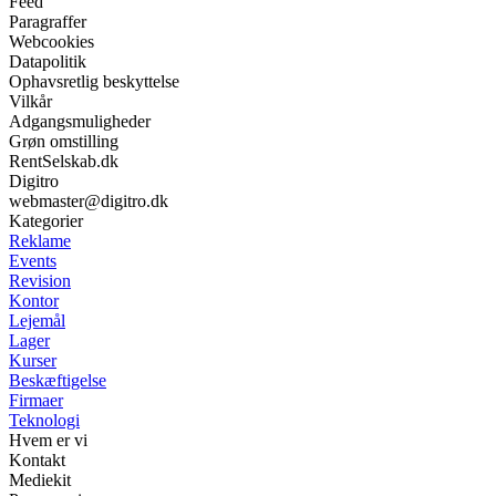
Feed
Paragraffer
Webcookies
Datapolitik
Ophavsretlig beskyttelse
Vilkår
Adgangsmuligheder
Grøn omstilling
RentSelskab.dk
Digitro
webmaster@digitro.dk
Kategorier
Reklame
Events
Revision
Kontor
Lejemål
Lager
Kurser
Beskæftigelse
Firmaer
Teknologi
Hvem er vi
Kontakt
Mediekit