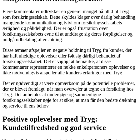
Flere kommentarer udtrykker en generel mangel på tillid til Tryg
som forsikringsselskab. Dette skyldes klager over dårlig behandling,
manglende kommunikation og tvivl om forsikringsselskabets
ærlighed og pålidelighed. Der er også frustration over
forsikringsselskabets evne til at unddrage sig deres forpligtelser og
undgå udbetaling af erstatning.
Disse temaer afspejler en negativ holdning til Tryg fra kunder, der
har haft uheldige oplevelser eller følt sig dårligt behandlet af
forsikringsselskabet. Det er vigtigt at bemærke, at disse
kommentarer repræsenterer en række enkeltpersoners oplevelser og
ikke nødvendigvis afspejler alle kunders erfaringer med Tryg.
Det er nødvendigt at være opmærksom på de potentielle problemer,
der er blevet fremlagt, når man overvejer at tegne en forsikring hos
Tryg. Det anbefales at undersøge og sammenligne
forsikringsselskaber nøje for at sikre, at man får den bedste dækning
og service til ens behov.
Positive oplevelser med Tryg:
Kundetilfredshed og god service