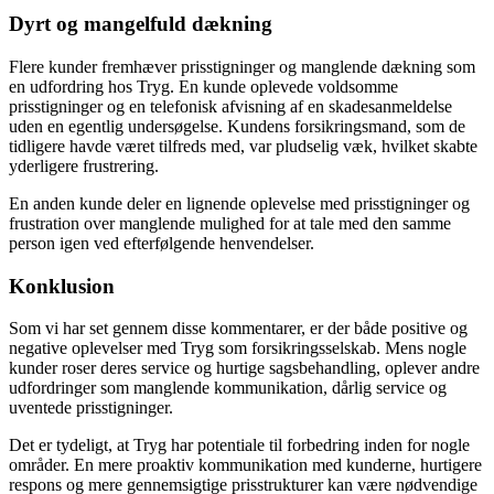
Dyrt og mangelfuld dækning
Flere kunder fremhæver prisstigninger og manglende dækning som
en udfordring hos Tryg. En kunde oplevede voldsomme
prisstigninger og en telefonisk afvisning af en skadesanmeldelse
uden en egentlig undersøgelse. Kundens forsikringsmand, som de
tidligere havde været tilfreds med, var pludselig væk, hvilket skabte
yderligere frustrering.
En anden kunde deler en lignende oplevelse med prisstigninger og
frustration over manglende mulighed for at tale med den samme
person igen ved efterfølgende henvendelser.
Konklusion
Som vi har set gennem disse kommentarer, er der både positive og
negative oplevelser med Tryg som forsikringsselskab. Mens nogle
kunder roser deres service og hurtige sagsbehandling, oplever andre
udfordringer som manglende kommunikation, dårlig service og
uventede prisstigninger.
Det er tydeligt, at Tryg har potentiale til forbedring inden for nogle
områder. En mere proaktiv kommunikation med kunderne, hurtigere
respons og mere gennemsigtige prisstrukturer kan være nødvendige