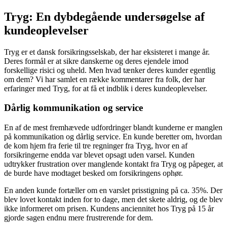
Tryg: En dybdegående undersøgelse af
kundeoplevelser
Tryg er et dansk forsikringsselskab, der har eksisteret i mange år.
Deres formål er at sikre danskerne og deres ejendele imod
forskellige risici og uheld. Men hvad tænker deres kunder egentlig
om dem? Vi har samlet en række kommentarer fra folk, der har
erfaringer med Tryg, for at få et indblik i deres kundeoplevelser.
Dårlig kommunikation og service
En af de mest fremhævede udfordringer blandt kunderne er manglen
på kommunikation og dårlig service. En kunde beretter om, hvordan
de kom hjem fra ferie til tre regninger fra Tryg, hvor en af
forsikringerne endda var blevet opsagt uden varsel. Kunden
udtrykker frustration over manglende kontakt fra Tryg og påpeger, at
de burde have modtaget besked om forsikringens ophør.
En anden kunde fortæller om en varslet prisstigning på ca. 35%. Der
blev lovet kontakt inden for to dage, men det skete aldrig, og de blev
ikke informeret om prisen. Kundens anciennitet hos Tryg på 15 år
gjorde sagen endnu mere frustrerende for dem.