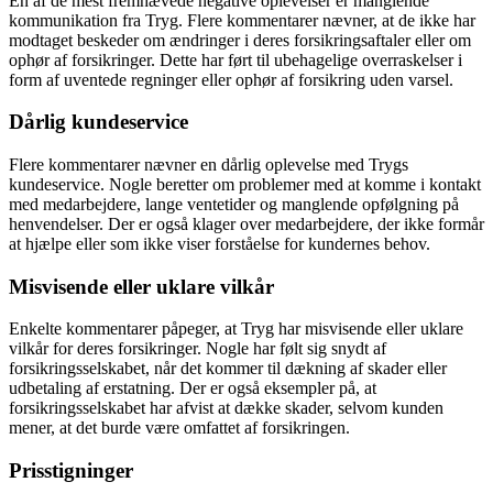
En af de mest fremhævede negative oplevelser er manglende
kommunikation fra Tryg. Flere kommentarer nævner, at de ikke har
modtaget beskeder om ændringer i deres forsikringsaftaler eller om
ophør af forsikringer. Dette har ført til ubehagelige overraskelser i
form af uventede regninger eller ophør af forsikring uden varsel.
Dårlig kundeservice
Flere kommentarer nævner en dårlig oplevelse med Trygs
kundeservice. Nogle beretter om problemer med at komme i kontakt
med medarbejdere, lange ventetider og manglende opfølgning på
henvendelser. Der er også klager over medarbejdere, der ikke formår
at hjælpe eller som ikke viser forståelse for kundernes behov.
Misvisende eller uklare vilkår
Enkelte kommentarer påpeger, at Tryg har misvisende eller uklare
vilkår for deres forsikringer. Nogle har følt sig snydt af
forsikringsselskabet, når det kommer til dækning af skader eller
udbetaling af erstatning. Der er også eksempler på, at
forsikringsselskabet har afvist at dække skader, selvom kunden
mener, at det burde være omfattet af forsikringen.
Prisstigninger