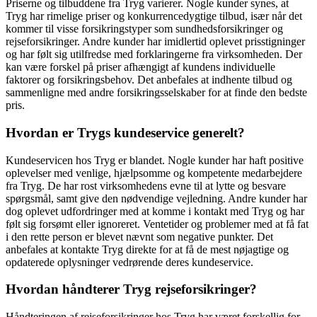
Priserne og tilbuddene fra Tryg varierer. Nogle kunder synes, at
Tryg har rimelige priser og konkurrencedygtige tilbud, især når det
kommer til visse forsikringstyper som sundhedsforsikringer og
rejseforsikringer. Andre kunder har imidlertid oplevet prisstigninger
og har følt sig utilfredse med forklaringerne fra virksomheden. Der
kan være forskel på priser afhængigt af kundens individuelle
faktorer og forsikringsbehov. Det anbefales at indhente tilbud og
sammenligne med andre forsikringsselskaber for at finde den bedste
pris.
Hvordan er Trygs kundeservice generelt?
Kundeservicen hos Tryg er blandet. Nogle kunder har haft positive
oplevelser med venlige, hjælpsomme og kompetente medarbejdere
fra Tryg. De har rost virksomhedens evne til at lytte og besvare
spørgsmål, samt give den nødvendige vejledning. Andre kunder har
dog oplevet udfordringer med at komme i kontakt med Tryg og har
følt sig forsømt eller ignoreret. Ventetider og problemer med at få fat
i den rette person er blevet nævnt som negative punkter. Det
anbefales at kontakte Tryg direkte for at få de mest nøjagtige og
opdaterede oplysninger vedrørende deres kundeservice.
Hvordan håndterer Tryg rejseforsikringer?
Håndteringen af rejseforsikringer hos Tryg har været forskellig for