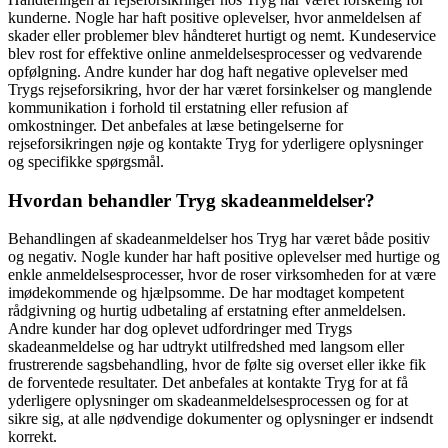
kunderne. Nogle har haft positive oplevelser, hvor anmeldelsen af
skader eller problemer blev håndteret hurtigt og nemt. Kundeservice
blev rost for effektive online anmeldelsesprocesser og vedvarende
opfølgning. Andre kunder har dog haft negative oplevelser med
Trygs rejseforsikring, hvor der har været forsinkelser og manglende
kommunikation i forhold til erstatning eller refusion af
omkostninger. Det anbefales at læse betingelserne for
rejseforsikringen nøje og kontakte Tryg for yderligere oplysninger
og specifikke spørgsmål.
Hvordan behandler Tryg skadeanmeldelser?
Behandlingen af skadeanmeldelser hos Tryg har været både positiv
og negativ. Nogle kunder har haft positive oplevelser med hurtige og
enkle anmeldelsesprocesser, hvor de roser virksomheden for at være
imødekommende og hjælpsomme. De har modtaget kompetent
rådgivning og hurtig udbetaling af erstatning efter anmeldelsen.
Andre kunder har dog oplevet udfordringer med Trygs
skadeanmeldelse og har udtrykt utilfredshed med langsom eller
frustrerende sagsbehandling, hvor de følte sig overset eller ikke fik
de forventede resultater. Det anbefales at kontakte Tryg for at få
yderligere oplysninger om skadeanmeldelsesprocessen og for at
sikre sig, at alle nødvendige dokumenter og oplysninger er indsendt
korrekt.