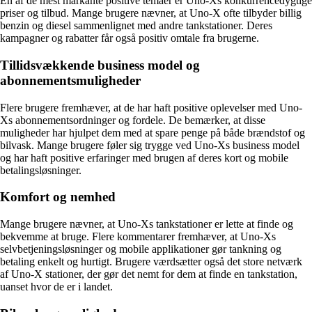
En af de mest markante positive temaer er Uno-Xs konkurrencedygtige
priser og tilbud. Mange brugere nævner, at Uno-X ofte tilbyder billig
benzin og diesel sammenlignet med andre tankstationer. Deres
kampagner og rabatter får også positiv omtale fra brugerne.
Tillidsvækkende business model og
abonnementsmuligheder
Flere brugere fremhæver, at de har haft positive oplevelser med Uno-
Xs abonnementsordninger og fordele. De bemærker, at disse
muligheder har hjulpet dem med at spare penge på både brændstof og
bilvask. Mange brugere føler sig trygge ved Uno-Xs business model
og har haft positive erfaringer med brugen af deres kort og mobile
betalingsløsninger.
Komfort og nemhed
Mange brugere nævner, at Uno-Xs tankstationer er lette at finde og
bekvemme at bruge. Flere kommentarer fremhæver, at Uno-Xs
selvbetjeningsløsninger og mobile applikationer gør tankning og
betaling enkelt og hurtigt. Brugere værdsætter også det store netværk
af Uno-X stationer, der gør det nemt for dem at finde en tankstation,
uanset hvor de er i landet.