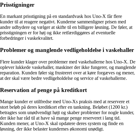
Prisstigninger
En markant prisstigning på en standardvask hos Uno-X får flere
kunder til at reagere negativt. Kunderne sammenligner prisen med
andre udbydere og vælger at skifte til en billigere løsning. De føler, at
prisstigningen er for høj og ikke retfærdiggøres af eventuelle
forbedringer i vaskekvalitet.
Problemer og manglende vedligeholdelse i vaskehaller
Flere kunder klager over problemer med vaskehallerne hos Uno-X. De
oplever lukkede vaskehaller, maskiner der ikke fungerer, og manglende
reparation. Kunden føler sig frustreret over at køre forgæves og mener,
at der skal være bedre vedligeholdelse og service af vaskehallerne.
Reservation af penge på kreditkort
Mange kunder er utilfredse med Uno-Xs praksis med at reservere et
stort beløb på deres kreditkort efter en tankning. Beløbet (1200 kr.)
betragtes som unødvendigt højt og skaber problemer for nogle kunder,
der ikke har råd til at have så mange penge reserveret i lang tid.
Kunden mener, at Uno-X skal opdatere deres system og finde en
løsning, der ikke belaster kundernes økonomi unødigt.