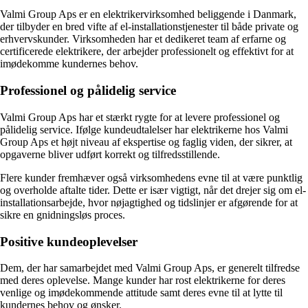
Valmi Group Aps er en elektrikervirksomhed beliggende i Danmark,
der tilbyder en bred vifte af el-installationstjenester til både private og
erhvervskunder. Virksomheden har et dedikeret team af erfarne og
certificerede elektrikere, der arbejder professionelt og effektivt for at
imødekomme kundernes behov.
Professionel og pålidelig service
Valmi Group Aps har et stærkt rygte for at levere professionel og
pålidelig service. Ifølge kundeudtalelser har elektrikerne hos Valmi
Group Aps et højt niveau af ekspertise og faglig viden, der sikrer, at
opgaverne bliver udført korrekt og tilfredsstillende.
Flere kunder fremhæver også virksomhedens evne til at være punktlig
og overholde aftalte tider. Dette er især vigtigt, når det drejer sig om el-
installationsarbejde, hvor nøjagtighed og tidslinjer er afgørende for at
sikre en gnidningsløs proces.
Positive kundeoplevelser
Dem, der har samarbejdet med Valmi Group Aps, er generelt tilfredse
med deres oplevelse. Mange kunder har rost elektrikerne for deres
venlige og imødekommende attitude samt deres evne til at lytte til
kundernes behov og ønsker.