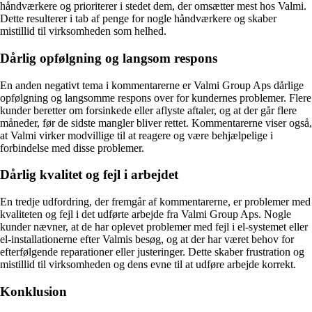
håndværkere og prioriterer i stedet dem, der omsætter mest hos Valmi.
Dette resulterer i tab af penge for nogle håndværkere og skaber
mistillid til virksomheden som helhed.
Dårlig opfølgning og langsom respons
En anden negativt tema i kommentarerne er Valmi Group Aps dårlige
opfølgning og langsomme respons over for kundernes problemer. Flere
kunder beretter om forsinkede eller aflyste aftaler, og at der går flere
måneder, før de sidste mangler bliver rettet. Kommentarerne viser også,
at Valmi virker modvillige til at reagere og være behjælpelige i
forbindelse med disse problemer.
Dårlig kvalitet og fejl i arbejdet
En tredje udfordring, der fremgår af kommentarerne, er problemer med
kvaliteten og fejl i det udførte arbejde fra Valmi Group Aps. Nogle
kunder nævner, at de har oplevet problemer med fejl i el-systemet eller
el-installationerne efter Valmis besøg, og at der har været behov for
efterfølgende reparationer eller justeringer. Dette skaber frustration og
mistillid til virksomheden og dens evne til at udføre arbejde korrekt.
Konklusion