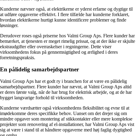
Kunderne nævner også, at elektrikerne er yderst erfarne og dygtige til
at udføre opgaverne effektivt. I flere tilfælde har kunderne forklaret,
hvordan elektrikerne hurtigt kunne identificere problemer og finde
løsninger.
Derudover roses også priserne hos Valmi Group Aps. Flere kunder har
bemærket, at tjenesten er meget rimelig prissat, og at der ikke er skjulte
ekstraudgifter eller overraskelser i regningerne. Dette viser
virksomhedens fokus på gennemsigtighed og ærlighed i deres
forretningspraksis.
En pålidelig samarbejdspartner
Valmi Group Aps har et godt ry i branchen for at være en pålidelig
samarbejdspartner. Flere kunder har nævnt, at Valmi Group Aps altid
er deres første valg, når de har brug for elektrisk arbejde, og at de har
bygget langvarige forhold til virksomheden.
Kunderne værdsætter også virksomhedens fleksibilitet og evne til at
imødekomme deres specifikke behov. Uanset om det drejer sig om
mindre opgaver som montering af stikkontakter eller mere komplekse
projekter som renovering af el-installationer, har Valmi Group Aps vist
sig at være i stand til at håndtere opgaverne med høj faglig dygtighed
og omhu.