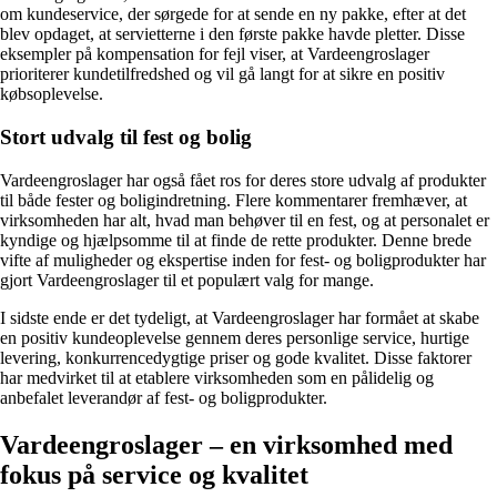
om kundeservice, der sørgede for at sende en ny pakke, efter at det
blev opdaget, at servietterne i den første pakke havde pletter. Disse
eksempler på kompensation for fejl viser, at Vardeengroslager
prioriterer kundetilfredshed og vil gå langt for at sikre en positiv
købsoplevelse.
Stort udvalg til fest og bolig
Vardeengroslager har også fået ros for deres store udvalg af produkter
til både fester og boligindretning. Flere kommentarer fremhæver, at
virksomheden har alt, hvad man behøver til en fest, og at personalet er
kyndige og hjælpsomme til at finde de rette produkter. Denne brede
vifte af muligheder og ekspertise inden for fest- og boligprodukter har
gjort Vardeengroslager til et populært valg for mange.
I sidste ende er det tydeligt, at Vardeengroslager har formået at skabe
en positiv kundeoplevelse gennem deres personlige service, hurtige
levering, konkurrencedygtige priser og gode kvalitet. Disse faktorer
har medvirket til at etablere virksomheden som en pålidelig og
anbefalet leverandør af fest- og boligprodukter.
Vardeengroslager – en virksomhed med
fokus på service og kvalitet