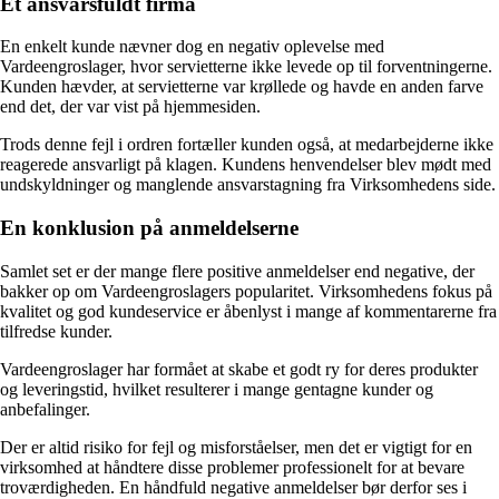
Et ansvarsfuldt firma
En enkelt kunde nævner dog en negativ oplevelse med
Vardeengroslager, hvor servietterne ikke levede op til forventningerne.
Kunden hævder, at servietterne var krøllede og havde en anden farve
end det, der var vist på hjemmesiden.
Trods denne fejl i ordren fortæller kunden også, at medarbejderne ikke
reagerede ansvarligt på klagen. Kundens henvendelser blev mødt med
undskyldninger og manglende ansvarstagning fra Virksomhedens side.
En konklusion på anmeldelserne
Samlet set er der mange flere positive anmeldelser end negative, der
bakker op om Vardeengroslagers popularitet. Virksomhedens fokus på
kvalitet og god kundeservice er åbenlyst i mange af kommentarerne fra
tilfredse kunder.
Vardeengroslager har formået at skabe et godt ry for deres produkter
og leveringstid, hvilket resulterer i mange gentagne kunder og
anbefalinger.
Der er altid risiko for fejl og misforståelser, men det er vigtigt for en
virksomhed at håndtere disse problemer professionelt for at bevare
troværdigheden. En håndfuld negative anmeldelser bør derfor ses i