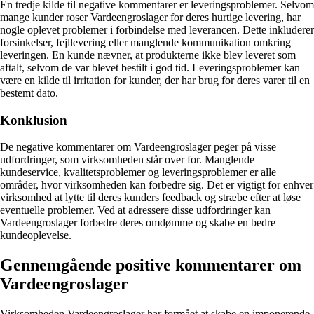
En tredje kilde til negative kommentarer er leveringsproblemer. Selvom
mange kunder roser Vardeengroslager for deres hurtige levering, har
nogle oplevet problemer i forbindelse med leverancen. Dette inkluderer
forsinkelser, fejllevering eller manglende kommunikation omkring
leveringen. En kunde nævner, at produkterne ikke blev leveret som
aftalt, selvom de var blevet bestilt i god tid. Leveringsproblemer kan
være en kilde til irritation for kunder, der har brug for deres varer til en
bestemt dato.
Konklusion
De negative kommentarer om Vardeengroslager peger på visse
udfordringer, som virksomheden står over for. Manglende
kundeservice, kvalitetsproblemer og leveringsproblemer er alle
områder, hvor virksomheden kan forbedre sig. Det er vigtigt for enhver
virksomhed at lytte til deres kunders feedback og stræbe efter at løse
eventuelle problemer. Ved at adressere disse udfordringer kan
Vardeengroslager forbedre deres omdømme og skabe en bedre
kundeoplevelse.
Gennemgående positive kommentarer om
Vardeengroslager
Virksomheden Vardeengroslager har formået at skabe en imponerende