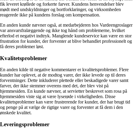
fik leveret krøllede og forkerte farver. Kundens henvendelser blev
mødt med undskyldninger og bortforklaringer, og virksomheden
reagerede ikke på kundens forslag om kompensation.
En anden kunde nævner også, at medarbejderen hos Vardeengroslager
var ansvarsfralæggende og ikke tog hånd om problemerne, hvilket
efterlod et negativt indtryk. Manglende kundeservice kan være en stor
frustration for kunder, der forventer at blive behandlet professionelt og
få deres problemer løst.
Kvalitetsproblemer
En anden kilde til negative kommentarer er kvalitetsproblemer. Flere
kunder har oplevet, at de modtog varer, der ikke levede op til deres
forventninger. Dette inkluderer plettede eller beskadigede varer samt
farver, der ikke stemmer overens med det, der blev vist på
hjemmesiden. En kunde nævner, at servietter beskrevet som rosa på
hjemmesiden viste sig at være lyserøde i virkeligheden. Disse
kvalitetsproblemer kan være frustrerende for kunder, der har brugt tid
og penge på at vælge de rigtige varer og forventer at få dem i den
ønskede kvalitet.
Leveringsproblemer