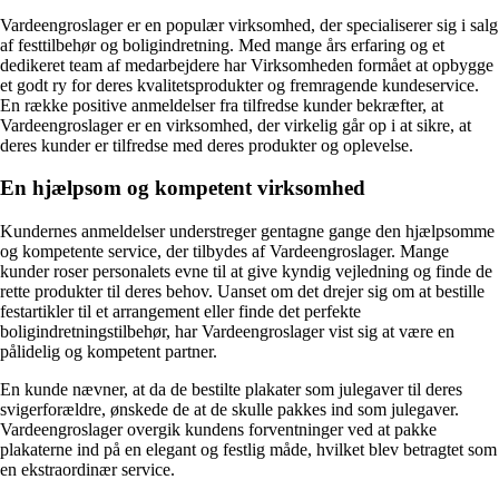
Vardeengroslager er en populær virksomhed, der specialiserer sig i salg
af festtilbehør og boligindretning. Med mange års erfaring og et
dedikeret team af medarbejdere har Virksomheden formået at opbygge
et godt ry for deres kvalitetsprodukter og fremragende kundeservice.
En række positive anmeldelser fra tilfredse kunder bekræfter, at
Vardeengroslager er en virksomhed, der virkelig går op i at sikre, at
deres kunder er tilfredse med deres produkter og oplevelse.
En hjælpsom og kompetent virksomhed
Kundernes anmeldelser understreger gentagne gange den hjælpsomme
og kompetente service, der tilbydes af Vardeengroslager. Mange
kunder roser personalets evne til at give kyndig vejledning og finde de
rette produkter til deres behov. Uanset om det drejer sig om at bestille
festartikler til et arrangement eller finde det perfekte
boligindretningstilbehør, har Vardeengroslager vist sig at være en
pålidelig og kompetent partner.
En kunde nævner, at da de bestilte plakater som julegaver til deres
svigerforældre, ønskede de at de skulle pakkes ind som julegaver.
Vardeengroslager overgik kundens forventninger ved at pakke
plakaterne ind på en elegant og festlig måde, hvilket blev betragtet som
en ekstraordinær service.