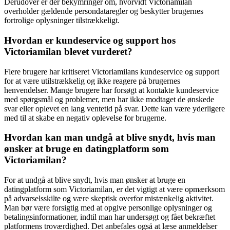
Derudover er der bekymringer om, hvorvidt Victoriamilan
overholder gældende persondataregler og beskytter brugernes
fortrolige oplysninger tilstrækkeligt.
Hvordan er kundeservice og support hos
Victoriamilan blevet vurderet?
Flere brugere har kritiseret Victoriamilans kundeservice og support
for at være utilstrækkelig og ikke reagere på brugernes
henvendelser. Mange brugere har forsøgt at kontakte kundeservice
med spørgsmål og problemer, men har ikke modtaget de ønskede
svar eller oplevet en lang ventetid på svar. Dette kan være yderligere
med til at skabe en negativ oplevelse for brugerne.
Hvordan kan man undgå at blive snydt, hvis man
ønsker at bruge en datingplatform som
Victoriamilan?
For at undgå at blive snydt, hvis man ønsker at bruge en
datingplatform som Victoriamilan, er det vigtigt at være opmærksom
på advarselsskilte og være skeptisk overfor mistænkelig aktivitet.
Man bør være forsigtig med at opgive personlige oplysninger og
betalingsinformationer, indtil man har undersøgt og fået bekræftet
platformens troværdighed. Det anbefales også at læse anmeldelser