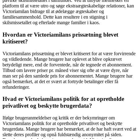
påvirke skilsmissetallet i samfundet. Ved at tilbyde mennesker en
platform til at være utro og søge ekstraægteskabelige relationer, kan
Victoriamilan bidrage til at ødelægge ægteskaber og
familiesammenhold. Dette kan resultere i en stigning i
skilsmissetallet og efterlade mange familier i kaos.
Hvordan er Victoriamilans prissætning blevet
kritiseret?
Victoriamilans prissætning er blevet kritiseret for at være forvirrende
og vildledende. Mange brugere har oplevet at blive opkrævet
betydeligt mere, end de forventede, når de tegnede et abonnement.
Tilbud om lavere priser pr. måned viser sig ofte at være dyre, når
man ser på den samlede pris for abonnementet. Mange brugere har
også bemærket, at det er svært at fortryde betalinger eller få
refunderinger.
Hvad er Victoriamilans politik for at opretholde
privatlivet og beskytte brugerdata?
Ifølge brugeranmeldelser og kritik er der bekymringer om
Victoriamilans politik for at opretholde privatlivet og beskytte
brugerdata. Mange brugere har bemærket, at de har haft svært ved at
slette deres profiler og opnå fuldstændig anonymitet på siden.