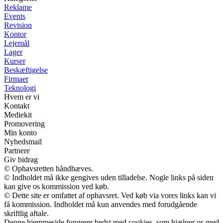
Reklame
Events
Revision
Kontor
Lejemål
Lager
Kurser
Beskæftigelse
Firmaer
Teknologi
Hvem er vi
Kontakt
Mediekit
Promovering
Min konto
Nyhedsmail
Partnere
Giv bidrag
© Ophavsretten håndhæves.
© Indholdet må ikke gengives uden tilladelse. Nogle links på siden
kan give os kommission ved køb.
© Dette site er omfattet af ophavsret. Ved køb via vores links kan vi
få kommission. Indholdet må kun anvendes med forudgående
skriftlig aftale.
Denne hjemmeside fungerer bedst med cookies, som hjælper os med