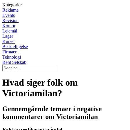
Kategorier
Reklame
Events
Revision
Kontor
Lejemål
Lager
Kurser
Beskæftigelse
Firmaer
Teknologi
Rent Selskab
Hvad siger folk om
Victoriamilan?
Gennemgående temaer i negative
kommentarer om Victoriamilan
Falske profiler og svindel