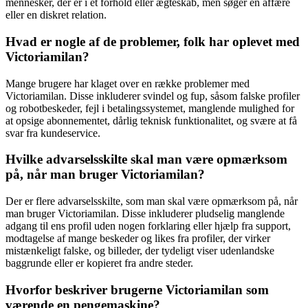
mennesker, der er i et forhold eller ægteskab, men søger en affære
eller en diskret relation.
Hvad er nogle af de problemer, folk har oplevet med
Victoriamilan?
Mange brugere har klaget over en række problemer med
Victoriamilan. Disse inkluderer svindel og fup, såsom falske profiler
og robotbeskeder, fejl i betalingssystemet, manglende mulighed for
at opsige abonnementet, dårlig teknisk funktionalitet, og svære at få
svar fra kundeservice.
Hvilke advarselsskilte skal man være opmærksom
på, når man bruger Victoriamilan?
Der er flere advarselsskilte, som man skal være opmærksom på, når
man bruger Victoriamilan. Disse inkluderer pludselig manglende
adgang til ens profil uden nogen forklaring eller hjælp fra support,
modtagelse af mange beskeder og likes fra profiler, der virker
mistænkeligt falske, og billeder, der tydeligt viser udenlandske
baggrunde eller er kopieret fra andre steder.
Hvorfor beskriver brugerne Victoriamilan som
værende en pengemaskine?