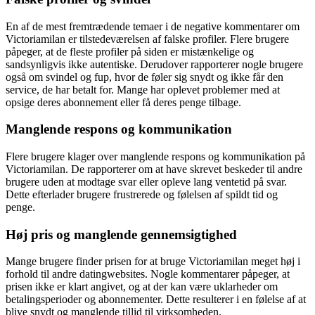
En af de mest fremtrædende temaer i de negative kommentarer om
Victoriamilan er tilstedeværelsen af falske profiler. Flere brugere
påpeger, at de fleste profiler på siden er mistænkelige og
sandsynligvis ikke autentiske. Derudover rapporterer nogle brugere
også om svindel og fup, hvor de føler sig snydt og ikke får den
service, de har betalt for. Mange har oplevet problemer med at
opsige deres abonnement eller få deres penge tilbage.
Manglende respons og kommunikation
Flere brugere klager over manglende respons og kommunikation på
Victoriamilan. De rapporterer om at have skrevet beskeder til andre
brugere uden at modtage svar eller opleve lang ventetid på svar.
Dette efterlader brugere frustrerede og følelsen af spildt tid og
penge.
Høj pris og manglende gennemsigtighed
Mange brugere finder prisen for at bruge Victoriamilan meget høj i
forhold til andre datingwebsites. Nogle kommentarer påpeger, at
prisen ikke er klart angivet, og at der kan være uklarheder om
betalingsperioder og abonnementer. Dette resulterer i en følelse af at
blive snydt og manglende tillid til virksomheden.