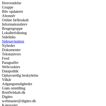
Henvendelse
Gruppe
Bliv opdateret
Abonnér
Online fællesskab
Informationsbrev
Brugergruppe
Lokalbefolkning
Sidelinks
Sidenavigation
Nyheder
Dokumenter
Tekstunivers
Feed
Paragraffer
Webcookies
Datapolitik
Ophavsretlig beskyttelse
Vilkår
Adgangsmuligheder
Grøn omstilling
RentSelskab.dk
Digitro
webmaster@digitro.dk
Kategorier