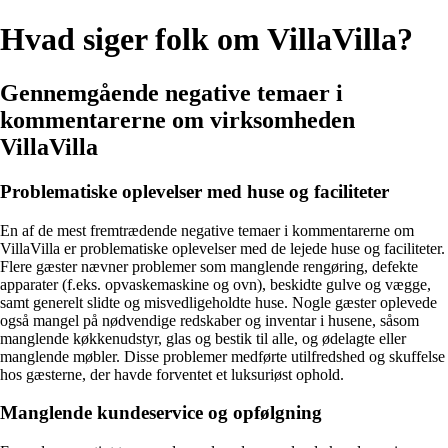
Hvad siger folk om VillaVilla?
Gennemgående negative temaer i
kommentarerne om virksomheden
VillaVilla
Problematiske oplevelser med huse og faciliteter
En af de mest fremtrædende negative temaer i kommentarerne om
VillaVilla er problematiske oplevelser med de lejede huse og faciliteter.
Flere gæster nævner problemer som manglende rengøring, defekte
apparater (f.eks. opvaskemaskine og ovn), beskidte gulve og vægge,
samt generelt slidte og misvedligeholdte huse. Nogle gæster oplevede
også mangel på nødvendige redskaber og inventar i husene, såsom
manglende køkkenudstyr, glas og bestik til alle, og ødelagte eller
manglende møbler. Disse problemer medførte utilfredshed og skuffelse
hos gæsterne, der havde forventet et luksuriøst ophold.
Manglende kundeservice og opfølgning