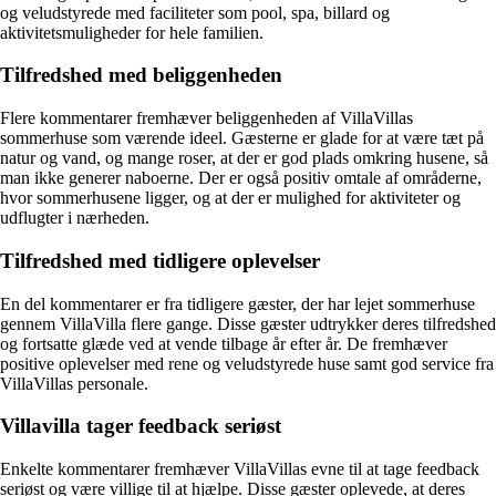
og veludstyrede med faciliteter som pool, spa, billard og
aktivitetsmuligheder for hele familien.
Tilfredshed med beliggenheden
Flere kommentarer fremhæver beliggenheden af VillaVillas
sommerhuse som værende ideel. Gæsterne er glade for at være tæt på
natur og vand, og mange roser, at der er god plads omkring husene, så
man ikke generer naboerne. Der er også positiv omtale af områderne,
hvor sommerhusene ligger, og at der er mulighed for aktiviteter og
udflugter i nærheden.
Tilfredshed med tidligere oplevelser
En del kommentarer er fra tidligere gæster, der har lejet sommerhuse
gennem VillaVilla flere gange. Disse gæster udtrykker deres tilfredshed
og fortsatte glæde ved at vende tilbage år efter år. De fremhæver
positive oplevelser med rene og veludstyrede huse samt god service fra
VillaVillas personale.
Villavilla tager feedback seriøst
Enkelte kommentarer fremhæver VillaVillas evne til at tage feedback
seriøst og være villige til at hjælpe. Disse gæster oplevede, at deres