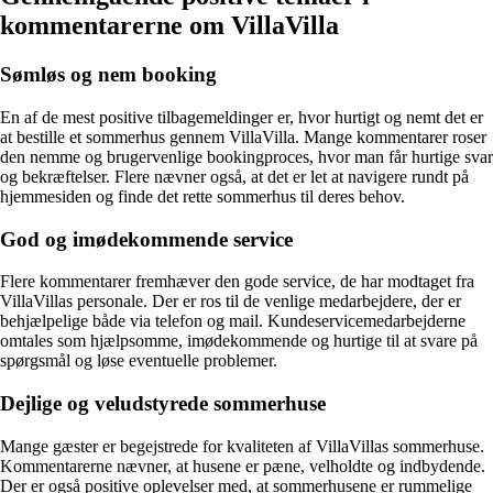
kommentarerne om VillaVilla
Sømløs og nem booking
En af de mest positive tilbagemeldinger er, hvor hurtigt og nemt det er
at bestille et sommerhus gennem VillaVilla. Mange kommentarer roser
den nemme og brugervenlige bookingproces, hvor man får hurtige svar
og bekræftelser. Flere nævner også, at det er let at navigere rundt på
hjemmesiden og finde det rette sommerhus til deres behov.
God og imødekommende service
Flere kommentarer fremhæver den gode service, de har modtaget fra
VillaVillas personale. Der er ros til de venlige medarbejdere, der er
behjælpelige både via telefon og mail. Kundeservicemedarbejderne
omtales som hjælpsomme, imødekommende og hurtige til at svare på
spørgsmål og løse eventuelle problemer.
Dejlige og veludstyrede sommerhuse
Mange gæster er begejstrede for kvaliteten af VillaVillas sommerhuse.
Kommentarerne nævner, at husene er pæne, velholdte og indbydende.
Der er også positive oplevelser med, at sommerhusene er rummelige