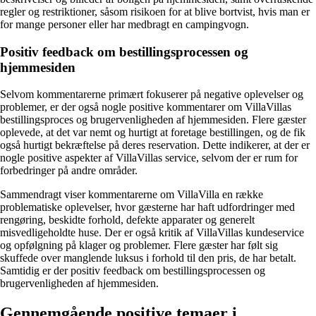
regler og restriktioner, såsom risikoen for at blive bortvist, hvis man er
for mange personer eller har medbragt en campingvogn.
Positiv feedback om bestillingsprocessen og
hjemmesiden
Selvom kommentarerne primært fokuserer på negative oplevelser og
problemer, er der også nogle positive kommentarer om VillaVillas
bestillingsproces og brugervenligheden af hjemmesiden. Flere gæster
oplevede, at det var nemt og hurtigt at foretage bestillingen, og de fik
også hurtigt bekræftelse på deres reservation. Dette indikerer, at der er
nogle positive aspekter af VillaVillas service, selvom der er rum for
forbedringer på andre områder.
Sammendragt viser kommentarerne om VillaVilla en række
problematiske oplevelser, hvor gæsterne har haft udfordringer med
rengøring, beskidte forhold, defekte apparater og generelt
misvedligeholdte huse. Der er også kritik af VillaVillas kundeservice
og opfølgning på klager og problemer. Flere gæster har følt sig
skuffede over manglende luksus i forhold til den pris, de har betalt.
Samtidig er der positiv feedback om bestillingsprocessen og
brugervenligheden af hjemmesiden.
Gennemgående positive temaer i