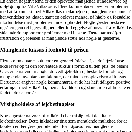
En anden negativt tema er den oplevede manglende kundeservice og
opfølgning fra VillaVillas side. Flere kommentarer nævner problemer
med at få kontakt med VillaVillas medarbejdere, manglende respons på
henvendelser og klager, samt en oplevet mangel på hjælp og forståelse
i forbindelse med problemer under opholdet. Nogle gæster beskriver
også en generel ligegyldighed eller fralæggelse af ansvar fra VillaVillas
side, når de rapporterer problemer med husene. Dette har medført
frustration og følelsen af manglende støtte hos nogle af gæsterne.
Manglende luksus i forhold til prisen
Flere kommentarer pointerer en generel følelse af, at de lejede huse
ikke lever op til den forventede luksus i forhold til den pris, de betalte.
Gæsterne nævner manglende vedligeholdelse, beskidte forhold og
manglende inventar som faktorer, der mindsker oplevelsen af luksus.
Derudover angiver nogle kommentarer, at de har haft tidligere positive
erfaringer med VillaVilla, men at kvaliteten og standarden af husene er
faldet i de senere år.
Misligholdelse af lejebetingelser
Nogle gæster nævner, at VillaVilla har misligholdt de aftalte
lejebetingelser. Dette inkluderer ting som manglende mulighed for at
booke i en længere periode uden for højsæsonen, manglende
beskrivelser og billeder af boligen på hjemmesiden, samt overraskende