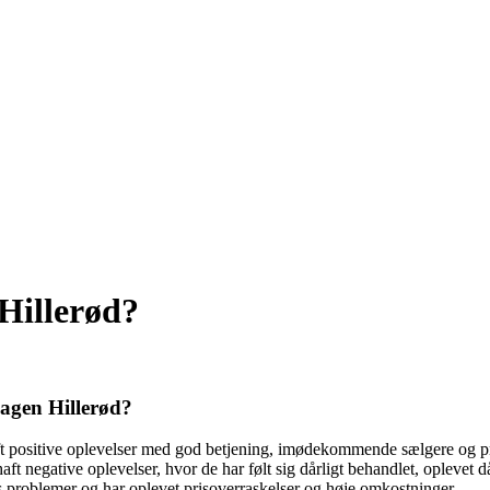
Hillerød?
agen Hillerød?
 positive oplevelser med god betjening, imødekommende sælgere og profe
t negative oplevelser, hvor de har følt sig dårligt behandlet, oplevet då
 problemer og har oplevet prisoverraskelser og høje omkostninger.