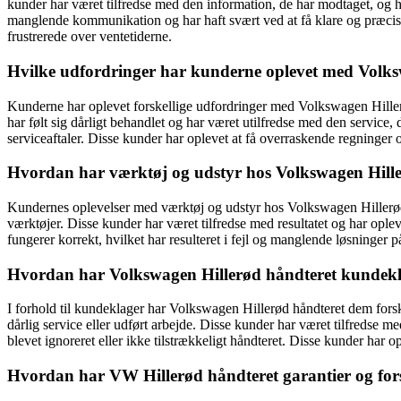
kunder har været tilfredse med den information, de har modtaget, og ha
manglende kommunikation og har haft svært ved at få klare og præcise 
frustrerede over ventetiderne.
Hvilke udfordringer har kunderne oplevet med Volks
Kunderne har oplevet forskellige udfordringer med Volkswagen Hillerø
har følt sig dårligt behandlet og har været utilfredse med den service
serviceaftaler. Disse kunder har oplevet at få overraskende regninger
Hvordan har værktøj og udstyr hos Volkswagen Hill
Kundernes oplevelser med værktøj og udstyr hos Volkswagen Hillerød h
værktøjer. Disse kunder har været tilfredse med resultatet og har oplev
fungerer korrekt, hvilket har resulteret i fejl og manglende løsninger
Hvordan har Volkswagen Hillerød håndteret kundek
I forhold til kundeklager har Volkswagen Hillerød håndteret dem forsk
dårlig service eller udført arbejde. Disse kunder har været tilfredse m
blevet ignoreret eller ikke tilstrækkeligt håndteret. Disse kunder har
Hvordan har VW Hillerød håndteret garantier og for