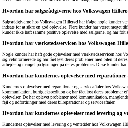
Hvordan har salgsrådgiverne hos Volkswagen Hiller
Salgsrådgiverne hos Volkswagen Hillerød har ifølge nogle kunder være
indsats for at sikre en god oplevelse. Flere kunder har været meget t
kunder ikke haft samme positive oplevelse med sælgerne, og har følt si
Hvordan har værkstedsservicen hos Volkswagen Hill
Nogle kunder har haft gode oplevelser med værkstedsservicen hos Volk
sig velinformerede og har fået løst deres problemer med bilen til de
arbejde og mangel på løsninger på deres problemer. Disse kunder har v
Hvordan har kundernes oplevelser med reparationer o
Kundernes oplevelser med reparationer og serviceaftaler hos Volkswage
kommunikation, hurtig ekspedition og har fået løst deres problemer eff
oplevelser. De har oplevet problemer med kommunikation, manglende kva
fejl og udfordringer med deres bilreparationer og serviceaftaler.
Hvordan har kundernes oplevelser med levering og ve
Kundernes oplevelser med levering og ventetider hos Volkswagen Hill