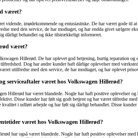
ød været?
t vidende, imødekommende og entusiastiske. De har været gode til at ve
ilfredse med den service, de har modtaget, og har endda givet sælgere e
g dårligt behandlet og ikke tilstrækkeligt informeret.
erød været?
swagen Hillerød. De har oplevet god betjening, hurtig reparation og en 
res tilfredshed. Dog har andre kunder haft dårlige oplevelser med værk
æret utilfredse med den service, de har modtaget, og har oplevet prisov
g serviceaftaler været hos Volkswagen Hillerød?
n Hillerød har været blandede. Nogle har haft positive oplevelser og har
ektivt. Disse kunder har følt sig godt betjent og har været tilfredse m
litet i udført arbejde og har følt sig dårligt behandlet. Disse kunder 
ntetider været hos Volkswagen Hillerød?
erød har også været blandede. Nogle har haft positive oplevelser med