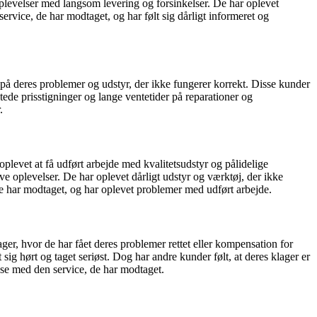
 oplevelser med langsom levering og forsinkelser. De har oplevet
rvice, de har modtaget, og har følt sig dårligt informeret og
å deres problemer og udstyr, der ikke fungerer korrekt. Disse kunder
tede prisstigninger og lange ventetider på reparationer og
.
levet at få udført arbejde med kvalitetsudstyr og pålidelige
ve oplevelser. De har oplevet dårligt udstyr og værktøj, der ikke
 de har modtaget, og har oplevet problemer med udført arbejde.
er, hvor de har fået deres problemer rettet eller kompensation for
sig hørt og taget seriøst. Dog har andre kunder følt, at deres klager er
edse med den service, de har modtaget.