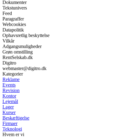
Dokumenter
Tekstunivers
Feed
Paragraffer
Webcookies
Datapolitik
Ophavsretlig beskyttelse
Vilkår
Adgangsmuligheder
Grøn omstilling
RentSelskab.dk
Digitro
webmaster@digitro.dk
Kategorier
Reklame
Events
Revision
Kontor
Lejemål
Lager
Kurser
Beskæftigelse
Firmaer
Teknologi
Hvem er vi