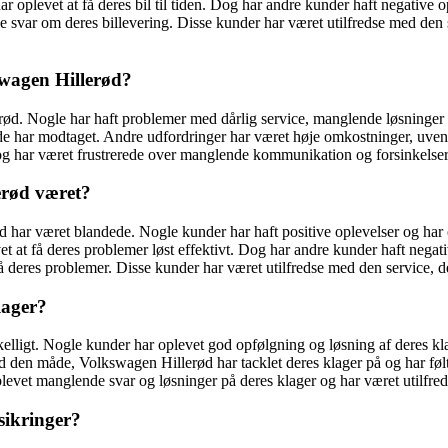
r oplevet at få deres bil til tiden. Dog har andre kunder haft negative
svar om deres billevering. Disse kunder har været utilfredse med den se
wagen Hillerød?
d. Nogle har haft problemer med dårlig service, manglende løsninger p
, de har modtaget. Andre udfordringer har været høje omkostninger, uven
 og har været frustrerede over manglende kommunikation og forsinkelser
erød været?
ar været blandede. Nogle kunder har haft positive oplevelser og har op
et at få deres problemer løst effektivt. Dog har andre kunder haft negati
 på deres problemer. Disse kunder har været utilfredse med den service,
lager?
elligt. Nogle kunder har oplevet god opfølgning og løsning af deres klag
ed den måde, Volkswagen Hillerød har tacklet deres klager på og har følt 
 oplevet manglende svar og løsninger på deres klager og har været utilfr
sikringer?