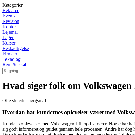
Kategorier
Reklame
Events
Revision
Kontor
Lejemål
Lager
Kurser
Beskæftigelse
Firmaer
Teknologi
Rent Selskab
Hvad siger folk om Volkswagen 
Ofte stillede spørgsmål
Hvordan har kundernes oplevelser været med Volksw
Kundens oplevelser med Volkswagen Hillerød varierer. Nogle har haft
sig godt informeret og guidet gennem hele processen. Andre har dog haf
Disse kunder har været utilfredse med den manglende løsning af deres