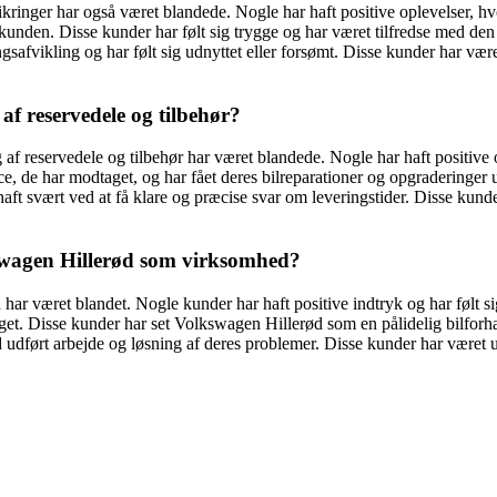
ringer har også været blandede. Nogle har haft positive oplevelser, hv
 kunden. Disse kunder har følt sig trygge og har været tilfredse med de
safvikling og har følt sig udnyttet eller forsømt. Disse kunder har være
f reservedele og tilbehør?
 reservedele og tilbehør har været blandede. Nogle har haft positive op
ice, de har modtaget, og har fået deres bilreparationer og opgraderinger
 haft svært ved at få klare og præcise svar om leveringstider. Disse kun
swagen Hillerød som virksomhed?
 været blandet. Nogle kunder har haft positive indtryk og har følt sig
get. Disse kunder har set Volkswagen Hillerød som en pålidelig bilforha
 udført arbejde og løsning af deres problemer. Disse kunder har været uti