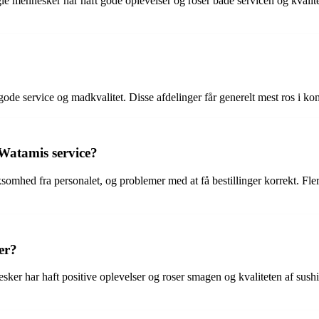
e mennesker har haft gode oplevelser og roser både servicen og kvalite
de service og madkvalitet. Disse afdelinger får generelt mest ros i k
 Watamis service?
ksomhed fra personalet, og problemer med at få bestillinger korrekt. 
er?
 har haft positive oplevelser og roser smagen og kvaliteten af sushi. An