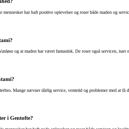
omhed?
 mennesker har haft positive oplevelser og roser både maden og service
tami?
anløse og at maden har været fantastisk. De roser også servicen, især e
atami?
rbro. Mange nævner dårlig service, ventetid og problemer med at få de
er i Gentofte?