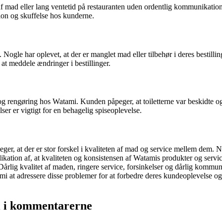
f mad eller lang ventetid på restauranten uden ordentlig kommunikation 
ation og skuffelse hos kunderne.
gle har oplevet, at der er manglet mad eller tilbehør i deres bestillin
mt at meddele ændringer i bestillinger.
rengøring hos Watami. Kunden påpeger, at toiletterne var beskidte og 
r er vigtigt for en behagelig spiseoplevelse.
r, at der er stor forskel i kvaliteten af mad og service mellem dem. N
ikation af, at kvaliteten og konsistensen af Watamis produkter og servic
rlig kvalitet af maden, ringere service, forsinkelser og dårlig kommu
 at adressere disse problemer for at forbedre deres kundeoplevelse og e
 i kommentarerne