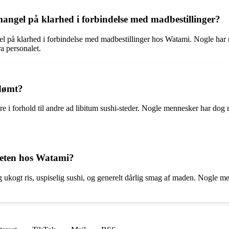
angel på klarhed i forbindelse med madbestillinger?
l på klarhed i forbindelse med madbestillinger hos Watami. Nogle har m
a personalet.
edømt?
 i forhold til andre ad libitum sushi-steder. Nogle mennesker har dog m
teten hos Watami?
ukogt ris, uspiselig sushi, og generelt dårlig smag af maden. Nogle men