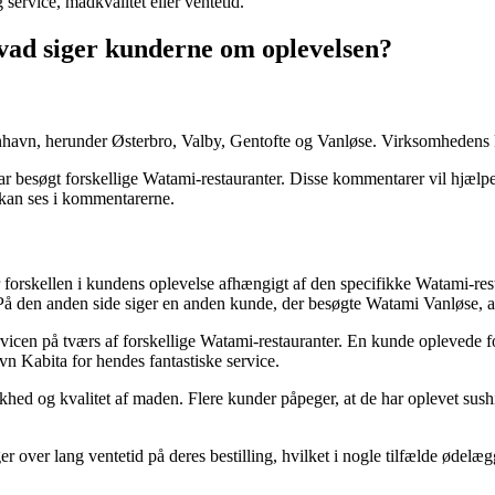
service, madkvalitet eller ventetid.
ad siger kunderne om oplevelsen?
nhavn, herunder Østerbro, Valby, Gentofte og Vanløse. Virksomhedens ko
ar besøgt forskellige Watami-restauranter. Disse kommentarer vil hjælpe
 kan ses i kommentarerne.
 forskellen i kundens oplevelse afhængigt af den specifikke Watami-res
 den anden side siger en anden kunde, der besøgte Watami Vanløse, at
g servicen på tværs af forskellige Watami-restauranter. En kunde opleve
n Kabita for hendes fantastiske service.
ed og kvalitet af maden. Flere kunder påpeger, at de har oplevet sushi,
r over lang ventetid på deres bestilling, hvilket i nogle tilfælde ødelæ