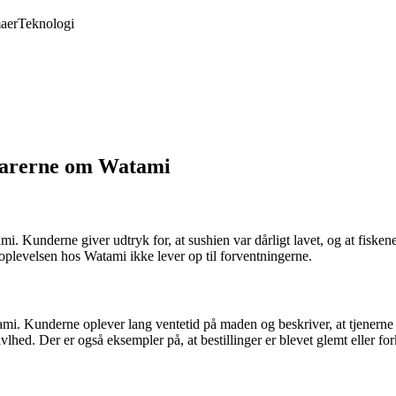
aer
Teknologi
tarerne om Watami
 Kunderne giver udtryk for, at sushien var dårligt lavet, og at fiskene
plevelsen hos Watami ikke lever op til forventningerne.
ami. Kunderne oplever lang ventetid på maden og beskriver, at tjen
hed. Der er også eksempler på, at bestillinger er blevet glemt eller fork