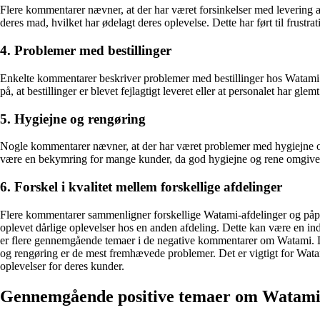
Flere kommentarer nævner, at der har været forsinkelser med levering a
deres mad, hvilket har ødelagt deres oplevelse. Dette har ført til frustr
4. Problemer med bestillinger
Enkelte kommentarer beskriver problemer med bestillinger hos Watami. No
på, at bestillinger er blevet fejlagtigt leveret eller at personalet har gle
5. Hygiejne og rengøring
Nogle kommentarer nævner, at der har været problemer med hygiejne og 
være en bekymring for mange kunder, da god hygiejne og rene omgivelse
6. Forskel i kvalitet mellem forskellige afdelinger
Flere kommentarer sammenligner forskellige Watami-afdelinger og påpege
oplevet dårlige oplevelser hos en anden afdeling. Dette kan være en ind
er flere gennemgående temaer i de negative kommentarer om Watami. Då
og rengøring er de mest fremhævede problemer. Det er vigtigt for Watami
oplevelser for deres kunder.
Gennemgående positive temaer om Watami