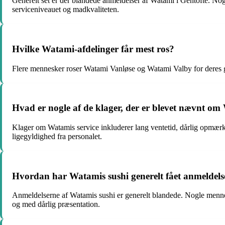
Generelt set er der blandede anmeldelser af Watami i Gentofte. Nogl
serviceniveauet og madkvaliteten.
Hvilke Watami-afdelinger får mest ros?
Flere mennesker roser Watami Vanløse og Watami Valby for deres go
Hvad er nogle af de klager, der er blevet nævnt om
Klager om Watamis service inkluderer lang ventetid, dårlig opmær
ligegyldighed fra personalet.
Hvordan har Watamis sushi generelt fået anmeldels
Anmeldelserne af Watamis sushi er generelt blandede. Nogle mennesker
og med dårlig præsentation.