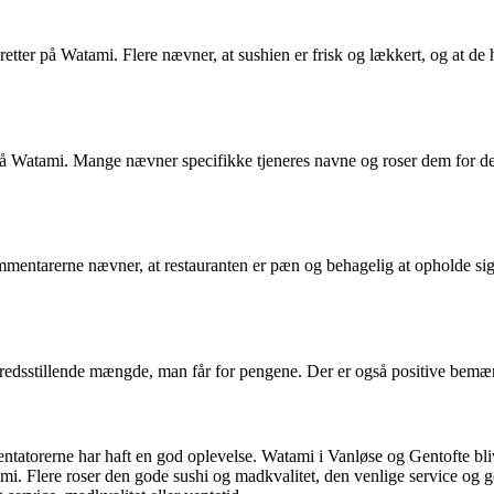
r på Watami. Flere nævner, at sushien er frisk og lækkert, og at de har
på Watami. Mange nævner specifikke tjeneres navne og roser dem for 
ntarerne nævner, at restauranten er pæn og behagelig at opholde sig i,
edsstillende mængde, man får for pengene. Der er også positive bemærkni
torerne har haft en god oplevelse. Watami i Vanløse og Gentofte bliv
i. Flere roser den gode sushi og madkvalitet, den venlige service og 