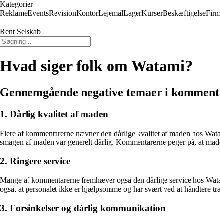
Kategorier
Reklame
Events
Revision
Kontor
Lejemål
Lager
Kurser
Beskæftigelse
Firm
Rent Selskab
Hvad siger folk om Watami?
Gennemgående negative temaer i kommen
1. Dårlig kvalitet af maden
Flere af kommentarerne nævner den dårlige kvalitet af maden hos Watami.
smagen af maden var generelt dårlig. Kommentarerne peger på, at mado
2. Ringere service
Mange af kommentarerne fremhæver også den dårlige service hos Wat
også, at personalet ikke er hjælpsomme og har svært ved at håndtere travl
3. Forsinkelser og dårlig kommunikation