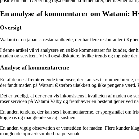
positiv omtale. Der er dog også enkelte kommentarer, der nævner dårlig 
En analyse af kommentarer om Watami: Hv
Oversigt
Watami er en japansk restaurantkæde, der har flere restauranter i Købe
I denne artikel vil vi analysere en række kommentarer fra kunder, der h
maden og servicen. Vi vil også diskutere, hvilke trends og mønstre der
Analyse af kommentarerne
En af de mest fremtrædende tendenser, der kan ses i kommentarerne, er
der fandt maden på Watami Østerbro ulækkert og ikke pengene værd. På
Det er tydeligt, at der er en vis inkonsistens i kvaliteten af maden o
roser servicen på Watami Valby og fremhæver en bestemt tjener ved nav
En anden tendens, der kan ses i kommentarerne, er spørgsmålet om friskh
kogte ris og manglende smag i sushien.
En anden vigtig observation er ventetiden for maden. Flere kunder klage
manglende opmærksomhed fra personalet.