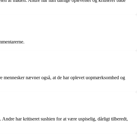
ten af maden. Andre har haft dårlige oplevelser og kritiserer både
ommentarerne.
Flere mennesker nævner også, at de har oplevet uopmærksomhed og
dre har kritiseret sushien for at være uspiselig, dårligt tilberedt,