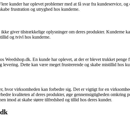
ere kunder har oplevet problemer med at få svar fra kundeservice, og d
 skabe frustration og utryghed hos kunderne.
ke giver tilstrækkelige oplysninger om deres produkter. Kunderne kan
illid og tvivl hos kunderne.
Weedshop.dk. En kunde har oplevet, at der er blevet trukket penge fra
ig levering. Dette kan være meget frustrerende og skabe mistillid hos k
 hvor virksomheden kan forbedre sig. Det er vigtigt for en virksomhed 
rbedre kvaliteten af deres produkter, øge gennemsigtigheden omkring p
n imod at skabe større tilfredshed og tillid hos deres kunder.
.dk