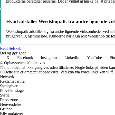
produkterne berettiger priserne. Det er vigtigt at huske på, at pris f
Hvad adskiller Weedshop.dk fra andre lignende vi
Weedshop.dk adskiller sig fra andre lignende virksomheder ved at t
brugervenlig hjemmeside. Kunderne har også rost Weedshop.dk for at
Rent Selskab
Del og gør godt
X
Facebook
Instagram
LinkedIn
YouTube
Pin
© Ophavsretten håndhæves.
© Indholdet må ikke gengives uden tilladelse. Nogle links på siden ka
© Dette site er omfattet af ophavsret. Ved køb via vores links kan vi 
Netværk
Reklamepartner
Støttegiver
Provisionstager
Støtte
Pressezone
Henvendelse
Gruppe
Bliv opdateret