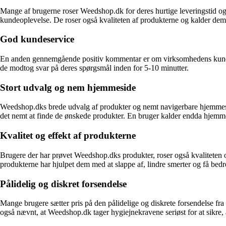
Mange af brugerne roser Weedshop.dk for deres hurtige leveringstid og k
kundeoplevelse. De roser også kvaliteten af produkterne og kalder dem 
God kundeservice
En anden gennemgående positiv kommentar er om virksomhedens kundese
de modtog svar på deres spørgsmål inden for 5-10 minutter.
Stort udvalg og nem hjemmeside
Weedshop.dks brede udvalg af produkter og nemt navigerbare hjemmesid
det nemt at finde de ønskede produkter. En bruger kalder endda hjemme
Kvalitet og effekt af produkterne
Brugere der har prøvet Weedshop.dks produkter, roser også kvaliteten 
produkterne har hjulpet dem med at slappe af, lindre smerter og få bedr
Pålidelig og diskret forsendelse
Mange brugere sætter pris på den pålidelige og diskrete forsendelse fr
også nævnt, at Weedshop.dk tager hygiejnekravene seriøst for at sikre, 