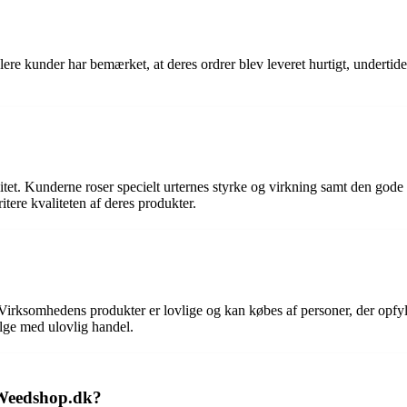
re kunder har bemærket, at deres ordrer blev leveret hurtigt, undertide
tet. Kunderne roser specielt urternes styrke og virkning samt den god
ere kvaliteten af ​​deres produkter.
irksomhedens produkter er lovlige og kan købes af personer, der opfyl
lge med ulovlig handel.
 Weedshop.dk?