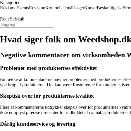
Kategorier
Reklame
Events
Revision
Kontor
Lejemål
Lager
Kurser
Beskæftigelse
Firm
Rent Selskab
Hvad siger folk om Weedshop.d
Negative kommentarer om virksomheden 
Problemer med produkternes effektivitet
En række af kommentarerne nævner problemer med produkternes effektiv
ved brug af produkterne. Det kan være frustrerende for kunderne, især h
Skeptisk over for produkternes kvalitet
Flere af kommentarerne udtrykker skepsis over for produkternes kvalitet
ikke er oplyst præcise procenter for indholdet af cannabisprodukterne, 
Dårlig kundeservice og levering