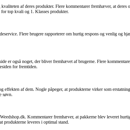
valiteten af deres produkter. Flere kommentarer fremhæver, at deres ord
for top kvali og 1. Klasses produkter.
rvice. Flere brugere rapporterer om hurtig respons og venlig og hjæ
e er også noget, der bliver fremhævet af brugerne. Flere kommentarer
siden for fremtiden.
og effekten af dem. Nogle påpeger, at produkterne virker som erstatni
e søvn.
a Weedshop.dk. Kommentarer fremhæver, at pakkerne blev leveret hurtigt
at produkterne leveres i optimal stand.