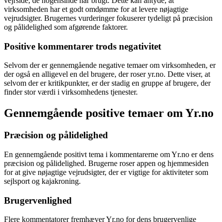
vejrside, de nogensinde har brugt. Dette kan antyde, at
virksomheden har et godt omdømme for at levere nøjagtige
vejrudsigter. Brugernes vurderinger fokuserer tydeligt på præcision
og pålidelighed som afgørende faktorer.
Positive kommentarer trods negativitet
Selvom der er gennemgående negative temaer om virksomheden, er
der også en alligevel en del brugere, der roser yr.no. Dette viser, at
selvom der er kritikpunkter, er der stadig en gruppe af brugere, der
finder stor værdi i virksomhedens tjenester.
Gennemgående positive temaer om Yr.no
Præcision og pålidelighed
En gennemgående positivt tema i kommentarerne om Yr.no er dens
præcision og pålidelighed. Brugerne roser appen og hjemmesiden
for at give nøjagtige vejrudsigter, der er vigtige for aktiviteter som
sejlsport og kajakroning.
Brugervenlighed
Flere kommentatorer fremhæver Yr.no for dens brugervenlige