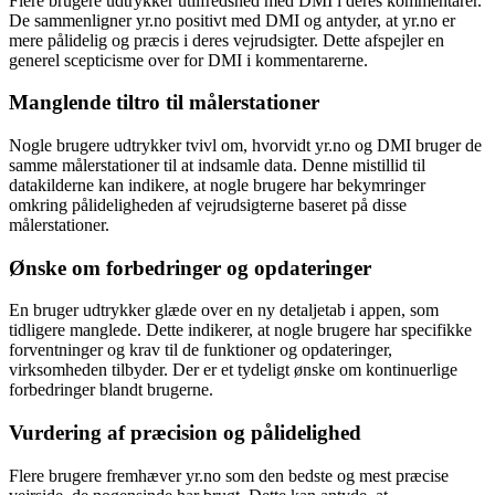
Flere brugere udtrykker utilfredshed med DMI i deres kommentarer.
De sammenligner yr.no positivt med DMI og antyder, at yr.no er
mere pålidelig og præcis i deres vejrudsigter. Dette afspejler en
generel scepticisme over for DMI i kommentarerne.
Manglende tiltro til målerstationer
Nogle brugere udtrykker tvivl om, hvorvidt yr.no og DMI bruger de
samme målerstationer til at indsamle data. Denne mistillid til
datakilderne kan indikere, at nogle brugere har bekymringer
omkring pålideligheden af vejrudsigterne baseret på disse
målerstationer.
Ønske om forbedringer og opdateringer
En bruger udtrykker glæde over en ny detaljetab i appen, som
tidligere manglede. Dette indikerer, at nogle brugere har specifikke
forventninger og krav til de funktioner og opdateringer,
virksomheden tilbyder. Der er et tydeligt ønske om kontinuerlige
forbedringer blandt brugerne.
Vurdering af præcision og pålidelighed
Flere brugere fremhæver yr.no som den bedste og mest præcise