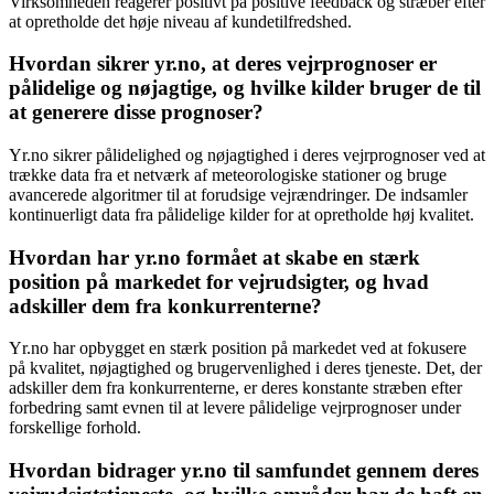
Virksomheden reagerer positivt på positive feedback og stræber efter
at opretholde det høje niveau af kundetilfredshed.
Hvordan sikrer yr.no, at deres vejrprognoser er
pålidelige og nøjagtige, og hvilke kilder bruger de til
at generere disse prognoser?
Yr.no sikrer pålidelighed og nøjagtighed i deres vejrprognoser ved at
trække data fra et netværk af meteorologiske stationer og bruge
avancerede algoritmer til at forudsige vejrændringer. De indsamler
kontinuerligt data fra pålidelige kilder for at opretholde høj kvalitet.
Hvordan har yr.no formået at skabe en stærk
position på markedet for vejrudsigter, og hvad
adskiller dem fra konkurrenterne?
Yr.no har opbygget en stærk position på markedet ved at fokusere
på kvalitet, nøjagtighed og brugervenlighed i deres tjeneste. Det, der
adskiller dem fra konkurrenterne, er deres konstante stræben efter
forbedring samt evnen til at levere pålidelige vejrprognoser under
forskellige forhold.
Hvordan bidrager yr.no til samfundet gennem deres