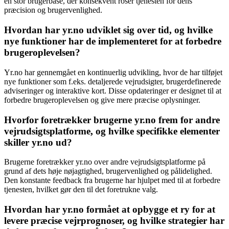
en stor brugerbase, der konsekvent roser tjenesten for dens
præcision og brugervenlighed.
Hvordan har yr.no udviklet sig over tid, og hvilke
nye funktioner har de implementeret for at forbedre
brugeroplevelsen?
Yr.no har gennemgået en kontinuerlig udvikling, hvor de har tilføjet
nye funktioner som f.eks. detaljerede vejrudsigter, brugerdefinerede
adviseringer og interaktive kort. Disse opdateringer er designet til at
forbedre brugeroplevelsen og give mere præcise oplysninger.
Hvorfor foretrækker brugerne yr.no frem for andre
vejrudsigtsplatforme, og hvilke specifikke elementer
skiller yr.no ud?
Brugerne foretrækker yr.no over andre vejrudsigtsplatforme på
grund af dets høje nøjagtighed, brugervenlighed og pålidelighed.
Den konstante feedback fra brugerne har hjulpet med til at forbedre
tjenesten, hvilket gør den til det foretrukne valg.
Hvordan har yr.no formået at opbygge et ry for at
levere præcise vejrprognoser, og hvilke strategier har