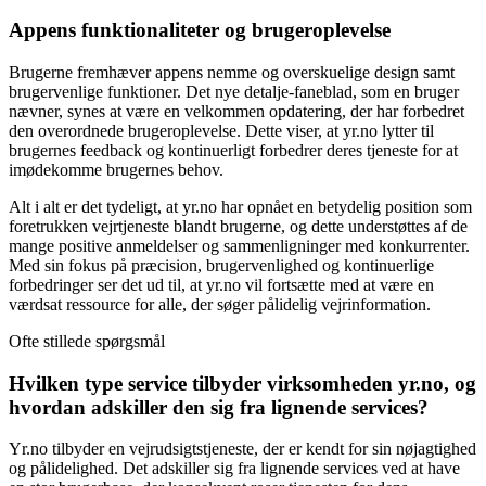
Appens funktionaliteter og brugeroplevelse
Brugerne fremhæver appens nemme og overskuelige design samt
brugervenlige funktioner. Det nye detalje-faneblad, som en bruger
nævner, synes at være en velkommen opdatering, der har forbedret
den overordnede brugeroplevelse. Dette viser, at yr.no lytter til
brugernes feedback og kontinuerligt forbedrer deres tjeneste for at
imødekomme brugernes behov.
Alt i alt er det tydeligt, at yr.no har opnået en betydelig position som
foretrukken vejrtjeneste blandt brugerne, og dette understøttes af de
mange positive anmeldelser og sammenligninger med konkurrenter.
Med sin fokus på præcision, brugervenlighed og kontinuerlige
forbedringer ser det ud til, at yr.no vil fortsætte med at være en
værdsat ressource for alle, der søger pålidelig vejrinformation.
Ofte stillede spørgsmål
Hvilken type service tilbyder virksomheden yr.no, og
hvordan adskiller den sig fra lignende services?
Yr.no tilbyder en vejrudsigtstjeneste, der er kendt for sin nøjagtighed
og pålidelighed. Det adskiller sig fra lignende services ved at have