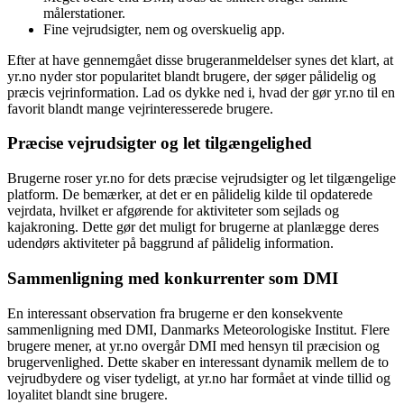
målerstationer.
Fine vejrudsigter, nem og overskuelig app.
Efter at have gennemgået disse brugeranmeldelser synes det klart, at
yr.no nyder stor popularitet blandt brugere, der søger pålidelig og
præcis vejrinformation. Lad os dykke ned i, hvad der gør yr.no til en
favorit blandt mange vejrinteresserede brugere.
Præcise vejrudsigter og let tilgængelighed
Brugerne roser yr.no for dets præcise vejrudsigter og let tilgængelige
platform. De bemærker, at det er en pålidelig kilde til opdaterede
vejrdata, hvilket er afgørende for aktiviteter som sejlads og
kajakroning. Dette gør det muligt for brugerne at planlægge deres
udendørs aktiviteter på baggrund af pålidelig information.
Sammenligning med konkurrenter som DMI
En interessant observation fra brugerne er den konsekvente
sammenligning med DMI, Danmarks Meteorologiske Institut. Flere
brugere mener, at yr.no overgår DMI med hensyn til præcision og
brugervenlighed. Dette skaber en interessant dynamik mellem de to
vejrudbydere og viser tydeligt, at yr.no har formået at vinde tillid og
loyalitet blandt sine brugere.