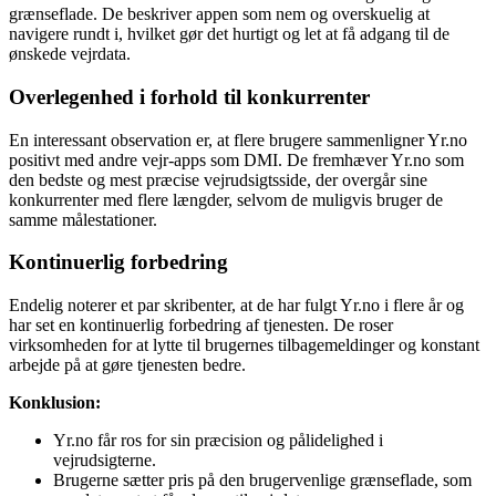
grænseflade. De beskriver appen som nem og overskuelig at
navigere rundt i, hvilket gør det hurtigt og let at få adgang til de
ønskede vejrdata.
Overlegenhed i forhold til konkurrenter
En interessant observation er, at flere brugere sammenligner Yr.no
positivt med andre vejr-apps som DMI. De fremhæver Yr.no som
den bedste og mest præcise vejrudsigtsside, der overgår sine
konkurrenter med flere længder, selvom de muligvis bruger de
samme målestationer.
Kontinuerlig forbedring
Endelig noterer et par skribenter, at de har fulgt Yr.no i flere år og
har set en kontinuerlig forbedring af tjenesten. De roser
virksomheden for at lytte til brugernes tilbagemeldinger og konstant
arbejde på at gøre tjenesten bedre.
Konklusion:
Yr.no får ros for sin præcision og pålidelighed i
vejrudsigterne.
Brugerne sætter pris på den brugervenlige grænseflade, som