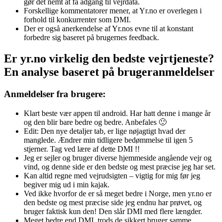
gør det nemt at få adgang til vejrdata.
Forskellige kommentatorer mener, at Yr.no er overlegen i
forhold til konkurrenter som DMI.
Der er også anerkendelse af Yr.nos evne til at konstant
forbedre sig baseret på brugernes feedback.
Er yr.no virkelig den bedste vejrtjeneste?
En analyse baseret på brugeranmeldelser
Anmeldelser fra brugere:
Klart beste vær appen til android. Har hatt denne i mange år
og den blir bare bedre og bedre. Anbefales 🙂
Edit: Den nye detaljer tab, er lige nøjagtigt hvad der
manglede. Ændrer min tidligere bedømmelse til igen 5
stjerner. Tag ved lære af dette DMI !!
Jeg er sejler og bruger diverse hjemmeside angående vejr og
vind, og denne side er den bedste og mest præcise jeg har set.
Kan altid regne med vejrudsigten – vigtig for mig før jeg
begiver mig ud i min kajak.
Ved ikke hvorfor de er så meget bedre i Norge, men yr.no er
den bedste og mest præcise side jeg endnu har prøvet, og
bruger faktisk kun den! Den slår DMI med flere længder.
Meget bedre end DMI, trods de sikkert bruger samme