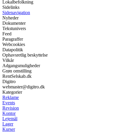
Lokalbefolkning
Sidelinks
Sidenavigation
Nyheder
Dokumenter
Tekstunivers
Feed
Paragraffer
Webcookies
Datapolitik
Ophavsretlig beskyttelse
Vilkår
Adgangsmuligheder
Grøn omstilling
RentSelskab.dk
Digitro
webmaster@digitro.dk
Kategorier
Reklame
Events
Revision
Kontor
Lejemål
Lager
Kurser