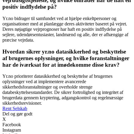
vejrudsigtstjeneste, og hvilke områder har de haft en
positiv indflydelse på?
Yr.no bidrager til samfundet ved at hjælpe enkeltpersoner og
organisationer med at planlægge deres aktiviteter baseret på vejret.
Deres nøjagtige vejrprognoser har haft en positiv indflydelse på
sejlere, udendørsentusiaster, landmænd og alle, der er afhængige af
præcise vejrdata.
Hvordan sikrer yr.no datasikkerhed og beskyttelse
af brugernes oplysninger, og hvilke foranstaltninger
har de iværksat for at imødekomme disse krav?
Yr.no prioriterer datasikkerhed og beskyttelse af brugernes
oplysninger ved at implementere avancerede
sikkerhedsforanstaltninger og overholde strenge
databeskyttelsesstandarder. De sikrer fortrolighed og integritet af
brugerdata gennem kryptering, adgangskontrol og regelmæssige
sikkerhedsrevisioner.
Rent Selskab
Del og gør godt
X
Facebook
Instagram