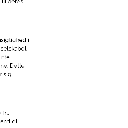
til deres
igtighed i
 selskabet
ifte
ne. Dette
r sig
 fra
handlet