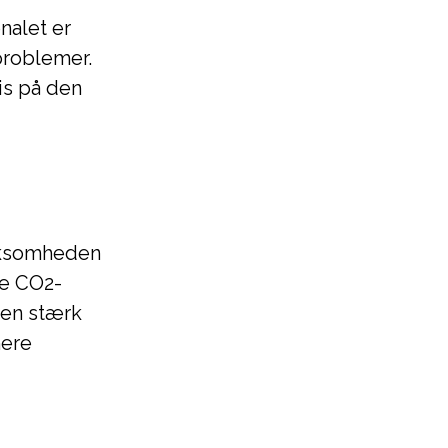
nalet er
problemer.
is på den
irksomheden
re CO2-
 en stærk
mere