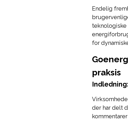
Endelig frem
brugervenlig
teknologiske 
energiforbrug
for dynamisk
Goenergi
praksis
Indledning
Virksomheden
der har delt
kommentarer b