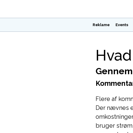
Reklame
Events
Hvad 
Gennemg
Kommentare
Flere af komm
Der nævnes ek
omkostninger
bruger strøm.