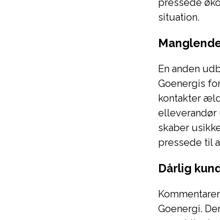
pressede økon
situation.
Manglende
En anden udb
Goenergis fo
kontakter æld
elleverandør
skaber usikke
pressede til 
Dårlig kun
Kommentarerne
Goenergi. Der