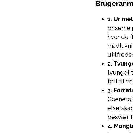
Brugeranm
1. Urimel
priserne 
hvor de 
madlavnin
utilfred
2. Tvung
tvunget t
ført til e
3. Forre
Goenergis
elselskab
besvær fo
4. Mangl