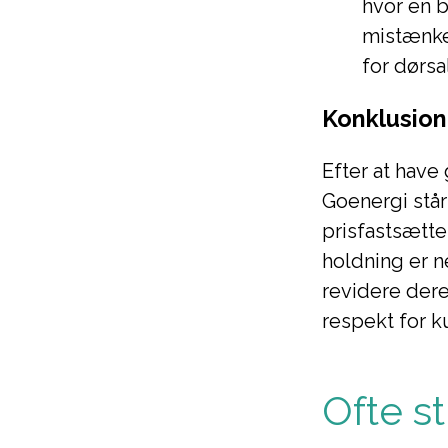
hvor en 
mistænke
for dørsa
Konklusion
Efter at hav
Goenergi står
prisfastsætt
holdning er n
revidere dere
respekt for k
Ofte s