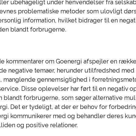
ller ubehageligt under henvendelser fra selskab
vnes problematiske metoder som ulovligt dørs
rsonlig information, hvilket bidrager til en negat
den blandt forbrugerne.
e kommentarer om Goenergi afspejler en rækk
 negative temaer, herunder utilfredshed med
en, manglende gennemsigtighed i forretningsmet
rvice. Disse oplevelser har ført til en negativ o
 blandt forbrugerne, som søger alternative muli
i. Det er tydeligt, at der er behov for forbedri
rgi kommunikerer med og behandler deres kund
liden og positive relationer.