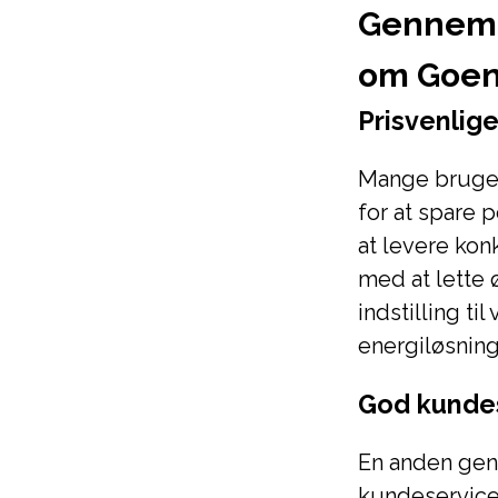
Gennemg
om Goen
Prisvenlig
Mange bruger
for at spare
at levere kon
med at lette 
indstilling t
energiløsning
God kunde
En anden gen
kundeservic