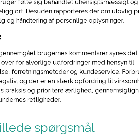
bruger følte sig behandlet uhensigtsmæssigt og
liggjort. Desuden rapporteres der om ulovlig pr
lg og håndtering af personlige oplysninger.
:
e gennemgået brugernes kommentarer synes det kl
 over for alvorlige udfordringer med hensyn til
else, forretningsmetoder og kundeservice. Forb
egativ, og der er en stærk opfordring til virkso
s praksis og prioritere ærlighed, gennemsigtig
undernes rettigheder.
tillede spørgsmål