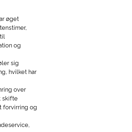
ar øget
ftenstimer,
il
ation og
ler sig
g, hvilket har
ring over
 skifte
 forvirring og
ndeservice,