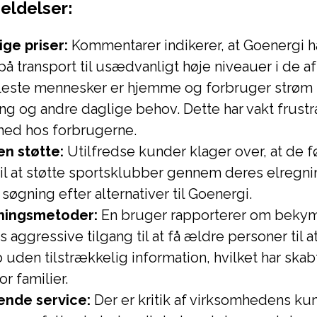
eldelser:
ige priser:
Kommentarer indikerer, at Goenergi h
på transport til usædvanligt høje niveauer i de a
fleste mennesker er hjemme og forbruger strøm t
g og andre daglige behov. Dette har vakt frustr
shed hos forbrugerne.
en støtte:
Utilfredse kunder klager over, at de fø
il at støtte sportsklubber gennem deres elregnin
n søgning efter alternativer til Goenergi.
tningsmetoder:
En bruger rapporterer om bekym
 aggressive tilgang til at få ældre personer til at
 uden tilstrækkelig information, hvilket har skabt
r familier.
ende service:
Der er kritik af virksomhedens ku