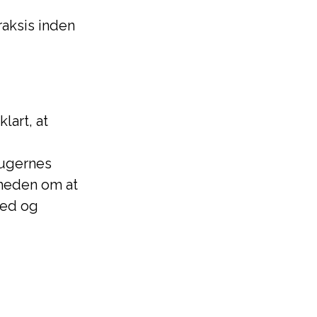
aksis inden
art, at
rugernes
mheden om at
hed og