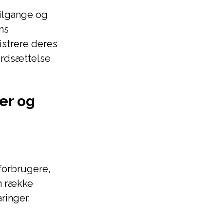
ilgange og
ns
istrere deres
ærdsættelse
er og
forbrugere,
n række
ringer.