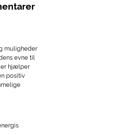
mentarer
og muligheder
ens evne til
der hjælper
n positiv
ommelige
energis