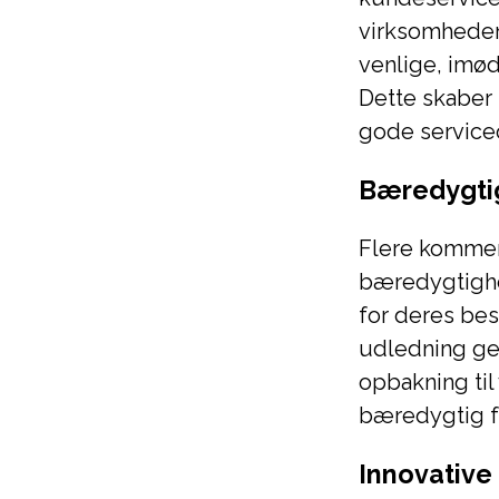
virksomheden
venlige, imød
Dette skaber 
gode service
Bæredygtig
Flere kommen
bæredygtighed
for deres be
udledning gen
opbakning til
bæredygtig f
Innovative