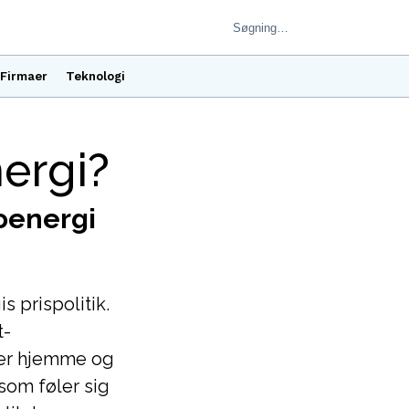
Firmaer
Teknologi
ergi?
oenergi
 prispolitik.
t-
 er hjemme og
som føler sig