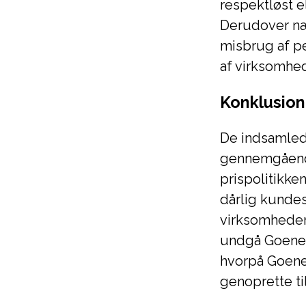
respektløst e
Derudover næ
misbrug af pe
af virksomhe
Konklusion
De indsamled
gennemgående
prispolitikk
dårlig kundese
virksomheden
undgå Goenerg
hvorpå Goene
genoprette til