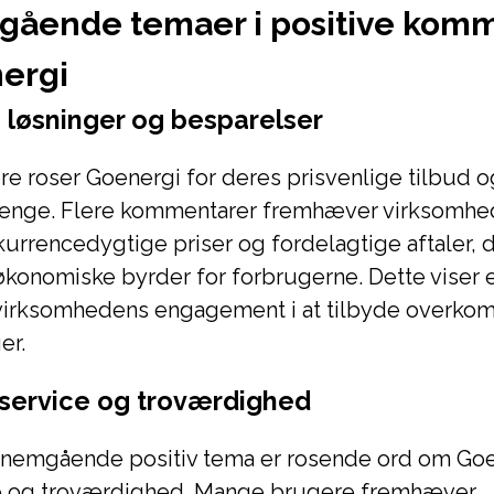
ående temaer i positive kom
ergi
e løsninger og besparelser
e roser Goenergi for deres prisvenlige tilbud 
 penge. Flere kommentarer fremhæver virksomhed
kurrencedygtige priser og fordelagtige aftaler, 
økonomiske byrder for forbrugerne. Dette viser e
il virksomhedens engagement i at tilbyde overk
er.
service og troværdighed
nemgående positiv tema er rosende ord om Go
e og troværdighed. Mange brugere fremhæver