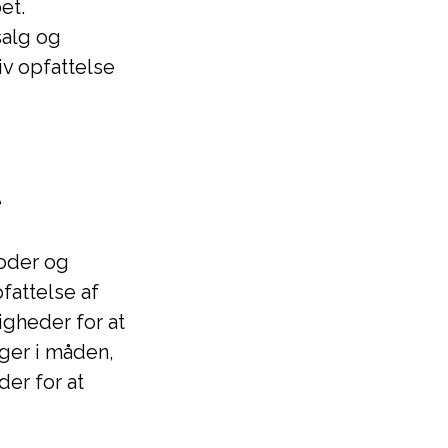
et.
alg og
iv opfattelse
e
oder og
pfattelse af
gheder for at
nger i måden,
er for at