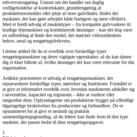
erhvervsrengøring. Uanset om det handler om daglig
vedligeholdelse af kontorlokaler, grundrengøring af
produktionsområder eller pleje af store gulvflader, findes der
maskiner, der kan gøre arbejdet både hurtigere og mere effektivt.
Med et bredt udvalg af maskintyper – fra kompakte gulvvaskere til
kraftige fejemaskiner og kombinerede løsninger – kan det dog være
en udfordring at finde den model, der matcher virksomhedens
behov, areal og rengøringsfrekvens.
I denne artikel får du et overblik over forskellige typer
rengøringsmaskiner og deres vigtigste egenskaber, så du kan danne
dig et klart billede af, hvilke løsninger der kan være relevante for din
organisation.
Artiklen præsenterer et udvalg af rengøringsmaskiner, der
repræsenterer forskellige typer, størrelser og funktioner. Formålet er
at give et informativt overblik over, hvordan maskinerne adskiller sig
i anvendelse, kapacitet og ergonomi – ikke at vurdere eller
rangordne dem. Oplysningerne om produkterne bygger på offentligt
tilgængelige beskrivelser fra producenter og forhandlere. De er
opsummeret for at give et neutralt og praktisk
sammenligningsgrundlag, så du lettere kan finde frem til den type
maskine, der passer bedst til dine rengøringsopgaver.
1