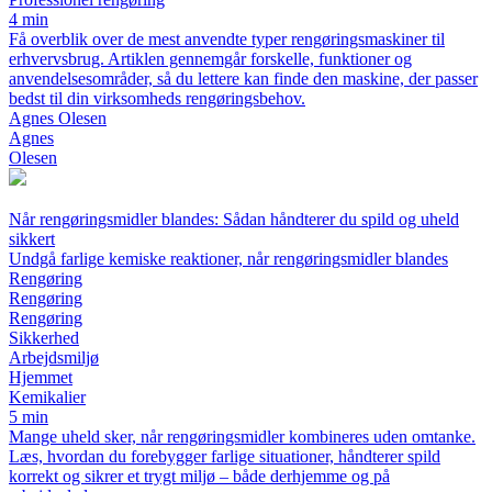
4 min
Få overblik over de mest anvendte typer rengøringsmaskiner til
erhvervsbrug. Artiklen gennemgår forskelle, funktioner og
anvendelsesområder, så du lettere kan finde den maskine, der passer
bedst til din virksomheds rengøringsbehov.
Agnes Olesen
Agnes
Olesen
Når rengøringsmidler blandes: Sådan håndterer du spild og uheld
sikkert
Undgå farlige kemiske reaktioner, når rengøringsmidler blandes
Rengøring
Rengøring
Rengøring
Sikkerhed
Arbejdsmiljø
Hjemmet
Kemikalier
5 min
Mange uheld sker, når rengøringsmidler kombineres uden omtanke.
Læs, hvordan du forebygger farlige situationer, håndterer spild
korrekt og sikrer et trygt miljø – både derhjemme og på