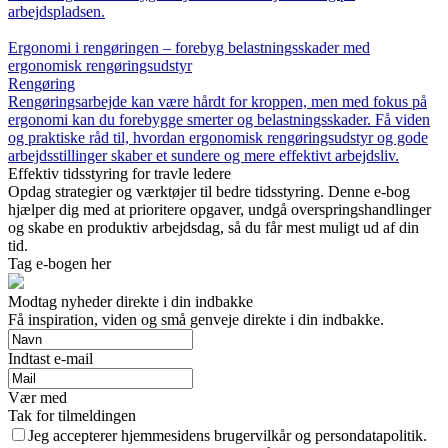
arbejdspladsen.
Ergonomi i rengøringen – forebyg belastningsskader med
ergonomisk rengøringsudstyr
Rengøring
Rengøringsarbejde kan være hårdt for kroppen, men med fokus på
ergonomi kan du forebygge smerter og belastningsskader. Få viden
og praktiske råd til, hvordan ergonomisk rengøringsudstyr og gode
arbejdsstillinger skaber et sundere og mere effektivt arbejdsliv.
Effektiv tidsstyring for travle ledere
Opdag strategier og værktøjer til bedre tidsstyring. Denne e-bog
hjælper dig med at prioritere opgaver, undgå overspringshandlinger
og skabe en produktiv arbejdsdag, så du får mest muligt ud af din
tid.
Tag e-bogen her
Modtag nyheder direkte i din indbakke
Få inspiration, viden og små genveje direkte i din indbakke.
Indtast e-mail
Vær med
Tak for tilmeldingen
Jeg accepterer hjemmesidens brugervilkår og persondatapolitik.