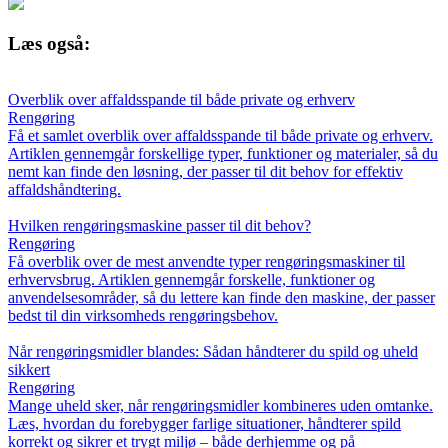
Læs også:
Overblik over affaldsspande til både private og erhverv
Rengøring
Få et samlet overblik over affaldsspande til både private og erhverv.
Artiklen gennemgår forskellige typer, funktioner og materialer, så du
nemt kan finde den løsning, der passer til dit behov for effektiv
affaldshåndtering.
Hvilken rengøringsmaskine passer til dit behov?
Rengøring
Få overblik over de mest anvendte typer rengøringsmaskiner til
erhvervsbrug. Artiklen gennemgår forskelle, funktioner og
anvendelsesområder, så du lettere kan finde den maskine, der passer
bedst til din virksomheds rengøringsbehov.
Når rengøringsmidler blandes: Sådan håndterer du spild og uheld
sikkert
Rengøring
Mange uheld sker, når rengøringsmidler kombineres uden omtanke.
Læs, hvordan du forebygger farlige situationer, håndterer spild
korrekt og sikrer et trygt miljø – både derhjemme og på