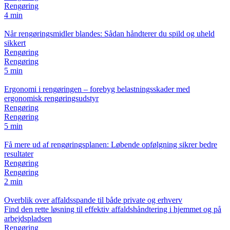
Rengøring
4 min
Når rengøringsmidler blandes: Sådan håndterer du spild og uheld
sikkert
Rengøring
Rengøring
5 min
Ergonomi i rengøringen – forebyg belastningsskader med
ergonomisk rengøringsudstyr
Rengøring
Rengøring
5 min
Få mere ud af rengøringsplanen: Løbende opfølgning sikrer bedre
resultater
Rengøring
Rengøring
2 min
Overblik over affaldsspande til både private og erhverv
Find den rette løsning til effektiv affaldshåndtering i hjemmet og på
arbejdspladsen
Rengøring