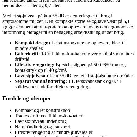
henholdsvis 1 liter og 0,7 liter.
Med et støjniveau på kun 55 dB er den velegnet til brug i
støjfølsomme miljøer. Den kompakte størrelse og lave vægt på 6,1
kg gør den nem at transportere og opbevare, mens den ergonomiske
udformning bidrager til en behagelig arbejdsstilling under brug.
Kompakt design:
Let at manøvrere og opbevare, ideel til
mindre arealer.
Batteridrift:
18 V lithium-ion-batteri giver op til 45 minutters
driftstid.
Effektiv rengøring:
Børstehastighed på 500–650 rpm og
kontakttryk op til 40 g/cm².
Lavt støjniveau:
Kun 55 dB, egnet til støjfølsomme områder.
Separat vandhåndtering:
1 L ferskvandstank og 0,7 L
spildevandstank for effektiv rengøring.
Fordele og ulemper
Kompakt og let konstruktion
Trådløs drift med lithium-ion-batteri
Lavt støjniveau under brug
Nem håndtering og transport
Effektiv rengøring af mindre gulvarealer