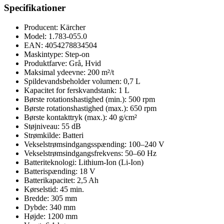
Specifikationer
Producent: Kärcher
Model: 1.783-055.0
EAN: 4054278834504
Maskintype: Step-on
Produktfarve: Grå, Hvid
Maksimal ydeevne: 200 m²/t
Spildevandsbeholder volumen: 0,7 L
Kapacitet for ferskvandstank: 1 L
Børste rotationshastighed (min.): 500 rpm
Børste rotationshastighed (max.): 650 rpm
Børste kontakttryk (max.): 40 g/cm²
Støjniveau: 55 dB
Strømkilde: Batteri
Vekselstrømsindgangsspænding: 100–240 V
Vekselstrømsindgangsfrekvens: 50–60 Hz
Batteriteknologi: Lithium-Ion (Li-Ion)
Batterispænding: 18 V
Batterikapacitet: 2,5 Ah
Kørselstid: 45 min.
Bredde: 305 mm
Dybde: 340 mm
Højde: 1200 mm