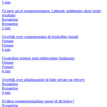
5 min
Få mere ud af rengøringsplanen: Løbende opfølgning sikrer bedre
resultater
Rengøring
Rengøring
2 min
Overblik over computertasker til forskellige formål
Firmaer
Firmaer
6 min
Forskellige printere med miljøvenlige funktioner
Firmaer
Firmaer
6 min
Overblik over affaldsspande til både private og erhverv
Rengøring
Rengøring
4 min
Hvilken rengøringsmaskine passer til dit behov?
Rengøring