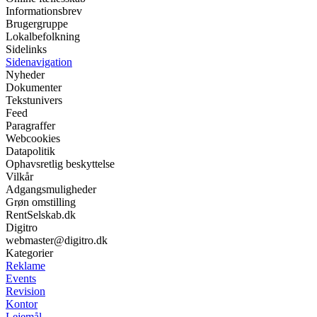
Informationsbrev
Brugergruppe
Lokalbefolkning
Sidelinks
Sidenavigation
Nyheder
Dokumenter
Tekstunivers
Feed
Paragraffer
Webcookies
Datapolitik
Ophavsretlig beskyttelse
Vilkår
Adgangsmuligheder
Grøn omstilling
RentSelskab.dk
Digitro
webmaster@digitro.dk
Kategorier
Reklame
Events
Revision
Kontor
Lejemål