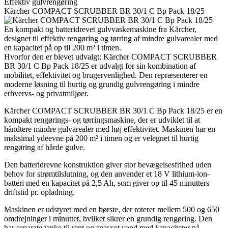
Effektiv gulvrengøring
Kärcher COMPACT SCRUBBER BR 30/1 C Bp Pack 18/25
En kompakt og batteridrevet gulvvaskemaskine fra Kärcher,
designet til effektiv rengøring og tørring af mindre gulvarealer med
en kapacitet på op til 200 m² i timen.
Hvorfor den er blevet udvalgt: Kärcher COMPACT SCRUBBER
BR 30/1 C Bp Pack 18/25 er udvalgt for sin kombination af
mobilitet, effektivitet og brugervenlighed. Den repræsenterer en
moderne løsning til hurtig og grundig gulvrengøring i mindre
erhvervs- og privatmiljøer.
Kärcher COMPACT SCRUBBER BR 30/1 C Bp Pack 18/25 er en
kompakt rengørings- og tørringsmaskine, der er udviklet til at
håndtere mindre gulvarealer med høj effektivitet. Maskinen har en
maksimal ydeevne på 200 m² i timen og er velegnet til hurtig
rengøring af hårde gulve.
Den batteridrevne konstruktion giver stor bevægelsesfrihed uden
behov for strømtilslutning, og den anvender et 18 V lithium-ion-
batteri med en kapacitet på 2,5 Ah, som giver op til 45 minutters
driftstid pr. opladning.
Maskinen er udstyret med en børste, der roterer mellem 500 og 650
omdrejninger i minuttet, hvilket sikrer en grundig rengøring. Den
har separate tanke til rent og snavset vand med kapaciteter på