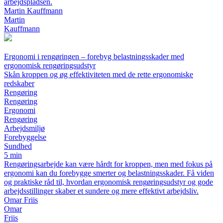
arbejdspladsen.
Martin Kauffmann
Martin
Kauffmann
Ergonomi i rengøringen – forebyg belastningsskader med
ergonomisk rengøringsudstyr
Skån kroppen og øg effektiviteten med de rette ergonomiske
redskaber
Rengøring
Rengøring
Ergonomi
Rengøring
Arbejdsmiljø
Forebyggelse
Sundhed
5 min
Rengøringsarbejde kan være hårdt for kroppen, men med fokus på
ergonomi kan du forebygge smerter og belastningsskader. Få viden
og praktiske råd til, hvordan ergonomisk rengøringsudstyr og gode
arbejdsstillinger skaber et sundere og mere effektivt arbejdsliv.
Omar Friis
Omar
Friis