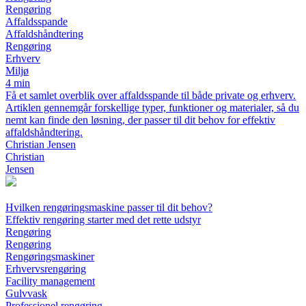
Rengøring
Affaldsspande
Affaldshåndtering
Rengøring
Erhverv
Miljø
4 min
Få et samlet overblik over affaldsspande til både private og erhverv.
Artiklen gennemgår forskellige typer, funktioner og materialer, så du
nemt kan finde den løsning, der passer til dit behov for effektiv
affaldshåndtering.
Christian Jensen
Christian
Jensen
Hvilken rengøringsmaskine passer til dit behov?
Effektiv rengøring starter med det rette udstyr
Rengøring
Rengøring
Rengøringsmaskiner
Erhvervsrengøring
Facility management
Gulvvask
Professionel rengøring